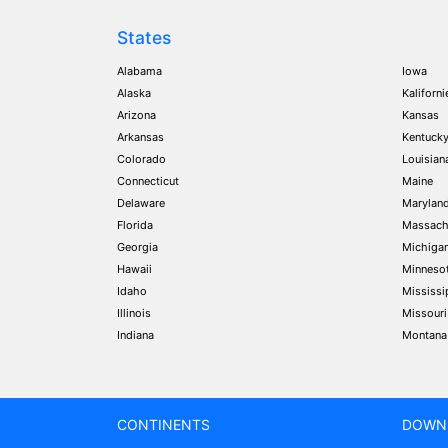
States
Alabama
Iowa
Alaska
Kaliforni
Arizona
Kansas
Arkansas
Kentuck
Colorado
Louisian
Connecticut
Maine
Delaware
Marylan
Florida
Massach
Georgia
Michiga
Hawaii
Minneso
Idaho
Mississi
Illinois
Missouri
Indiana
Montana
CONTINENTS
DOWN