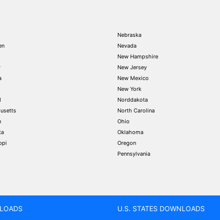
Nebraska
en
Nevada
New Hampshire
y
New Jersey
a
New Mexico
New York
d
Norddakota
usetts
North Carolina
n
Ohio
ta
Oklahoma
ppi
Oregon
Pennsylvania
LOADS
U.S. STATES DOWNLOADS