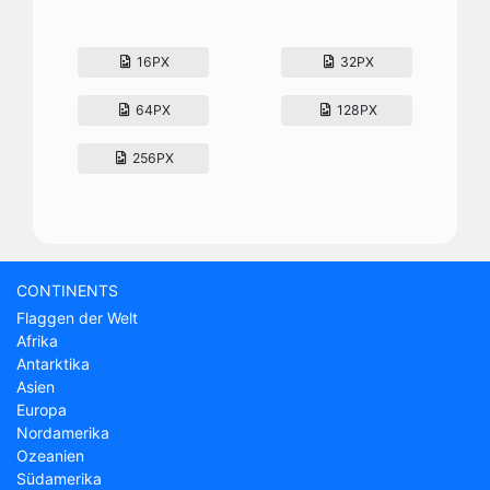
16PX
32PX
64PX
128PX
256PX
CONTINENTS
Flaggen der Welt
Afrika
Antarktika
Asien
Europa
Nordamerika
Ozeanien
Südamerika