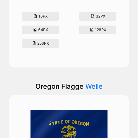
16PX
32PX
64PX
128PX
256PX
Oregon Flagge
Welle