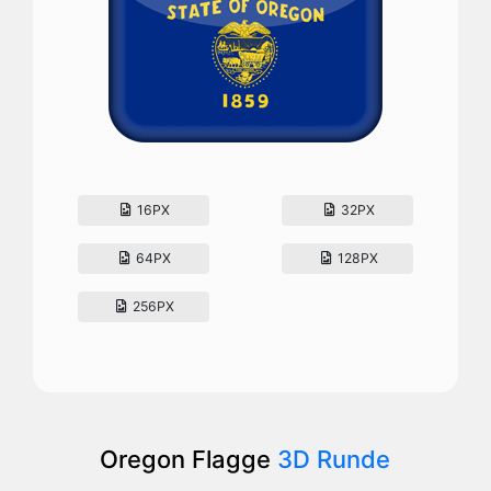
16PX
32PX
64PX
128PX
256PX
Oregon Flagge
3D Runde