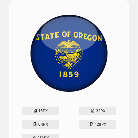
16PX
32PX
64PX
128PX
256PX