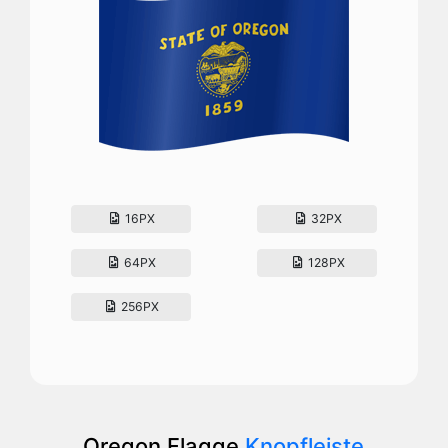
16PX
32PX
64PX
128PX
256PX
Oregon Flagge
Knopfleiste