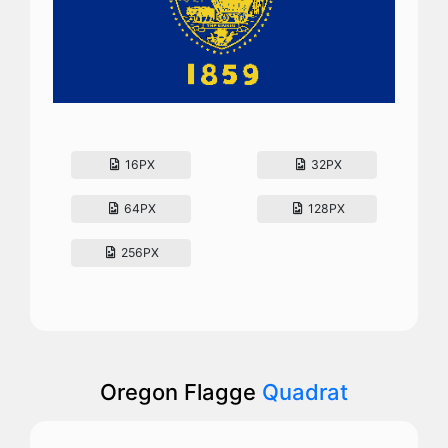
16PX
32PX
64PX
128PX
256PX
Oregon Flagge
Quadrat