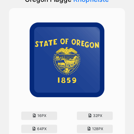
16PX
32PX
64PX
128PX