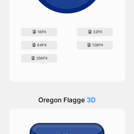
16PX
32PX
64PX
128PX
256PX
Oregon Flagge
3D