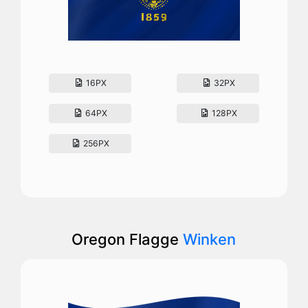
16PX
32PX
64PX
128PX
256PX
Oregon Flagge
Winken