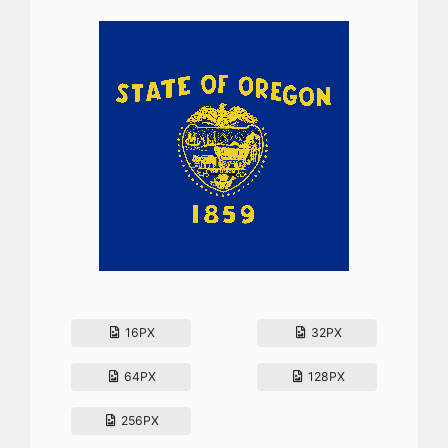
16PX
32PX
64PX
128PX
256PX