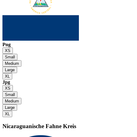
Png
XS
Small
Medium
Large
XL
Jpg
XS
Small
Medium
Large
XL
Nicaraguanische Fahne
Kreis