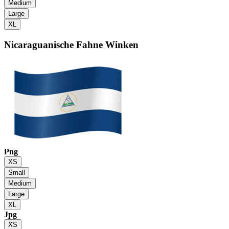
Medium
Large
XL
Nicaraguanische Fahne
Winken
Png
XS
Small
Medium
Large
XL
Jpg
XS