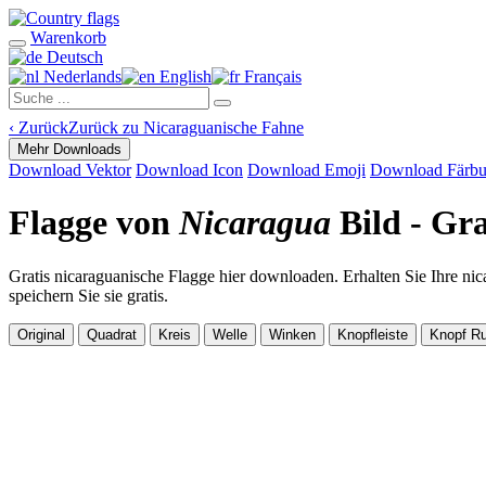
Warenkorb
Deutsch
Nederlands
English
Français
‹
Zurück
Zurück zu Nicaraguanische Fahne
Mehr Downloads
Download Vektor
Download Icon
Download Emoji
Download Färb
Flagge von
Nicaragua
Bild - Gr
Gratis nicaraguanische Flagge hier downloaden. Erhalten Sie Ihre ni
speichern Sie sie gratis.
Original
Quadrat
Kreis
Welle
Winken
Knopfleiste
Knopf R