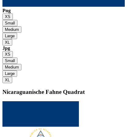
Png
XS
Small
Medium
Large
XL
Jpg
XS
Small
Medium
Large
XL
Nicaraguanische Fahne
Quadrat