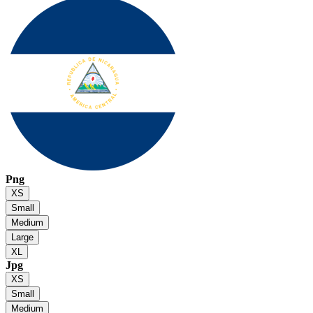
Png
XS
Small
Medium
Large
XL
Jpg
XS
Small
Medium