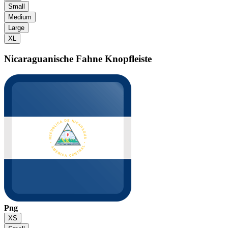
Small
Medium
Large
XL
Nicaraguanische Fahne
Knopfleiste
Png
XS