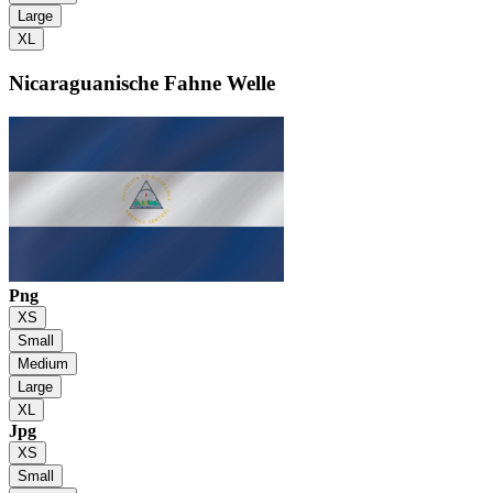
Large
XL
Nicaraguanische Fahne
Welle
Png
XS
Small
Medium
Large
XL
Jpg
XS
Small