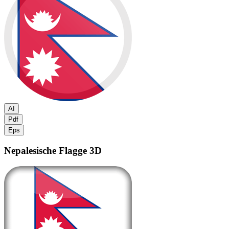
AI
Pdf
Eps
Nepalesische Flagge
3D