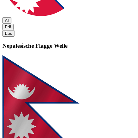
AI
Pdf
Eps
Nepalesische Flagge
Welle