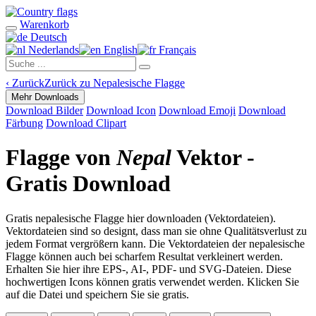
Warenkorb
Deutsch
Nederlands
English
Français
‹
Zurück
Zurück zu Nepalesische Flagge
Mehr Downloads
Download Bilder
Download Icon
Download Emoji
Download
Färbung
Download Clipart
Flagge von
Nepal
Vektor -
Gratis Download
Gratis nepalesische Flagge hier downloaden (Vektordateien).
Vektordateien sind so designt, dass man sie ohne Qualitätsverlust zu
jedem Format vergrößern kann. Die Vektordateien der nepalesische
Flagge können auch bei scharfem Resultat verkleinert werden.
Erhalten Sie hier ihre EPS-, AI-, PDF- und SVG-Dateien. Diese
hochwertigen Icons können gratis verwendet werden. Klicken Sie
auf die Datei und speichern Sie sie gratis.