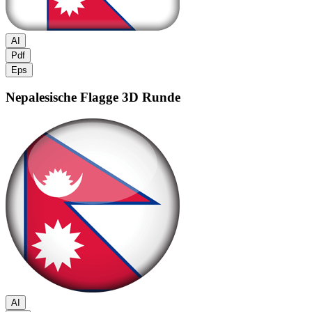
AI
Pdf
Eps
Nepalesische Flagge
3D Runde
AI