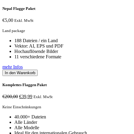
Nepal Flagge Paket
€
5,00
Exkl. MwSt
Land package
188 Dateien / ein Land
Vektor: AI, EPS und PDF
Hochauflösende Bilder
11 verschiedene Formate
mehr Infos
In den Warenkorb
Komplettes Flaggen Paket
Ursprünglicher
Aktueller
€
200,00
€
39,99
Exkl. MwSt
Preis
Preis
war:
ist:
Keine Einschränkungen
€200,00
€39,99.
40.000+ Dateien
Alle Länder
Alle Modelle
Ideal für den internationalen Gebrauch