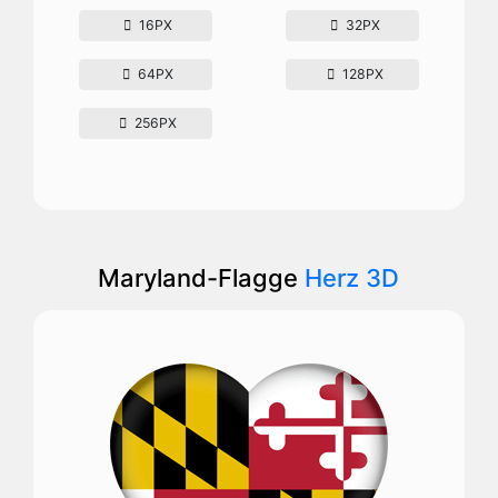
16PX
32PX
64PX
128PX
256PX
Maryland-Flagge
Herz 3D