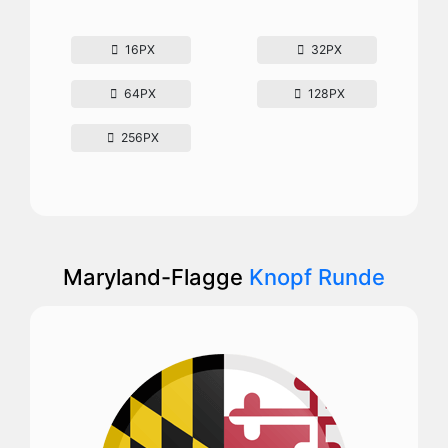
16PX
32PX
64PX
128PX
256PX
Maryland-Flagge
Knopf Runde