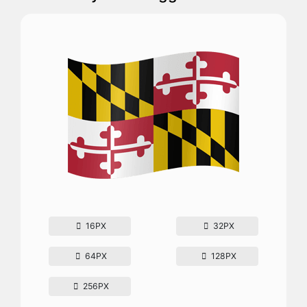
16PX
32PX
64PX
128PX
256PX