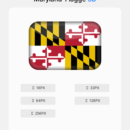
16PX
32PX
64PX
128PX
256PX