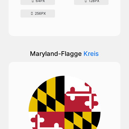
64PX
128PX
256PX
Maryland-Flagge
Kreis