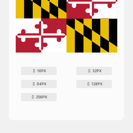
16PX
32PX
64PX
128PX
256PX