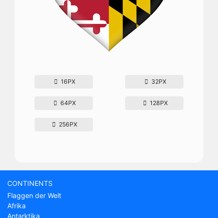
16PX
32PX
64PX
128PX
256PX
CONTINENTS
Flaggen der Welt
Afrika
Antarktika