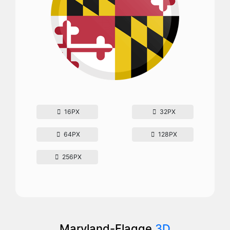
16PX
32PX
64PX
128PX
256PX
Maryland-Flagge
3D