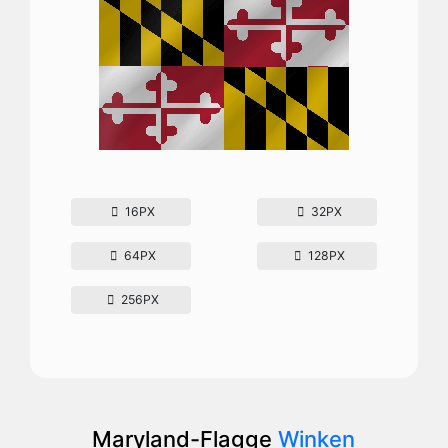
16PX
32PX
64PX
128PX
256PX
Maryland-Flagge
Winken