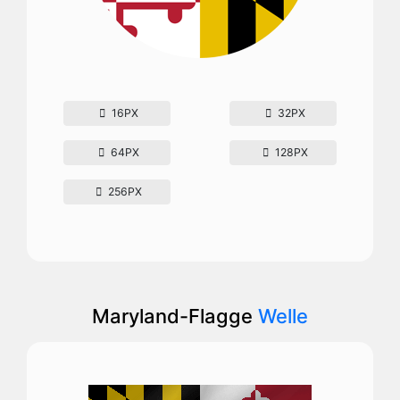
16PX
32PX
64PX
128PX
256PX
Maryland-Flagge
Welle