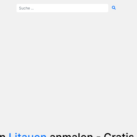
on
Litauen
anmalen - Grati