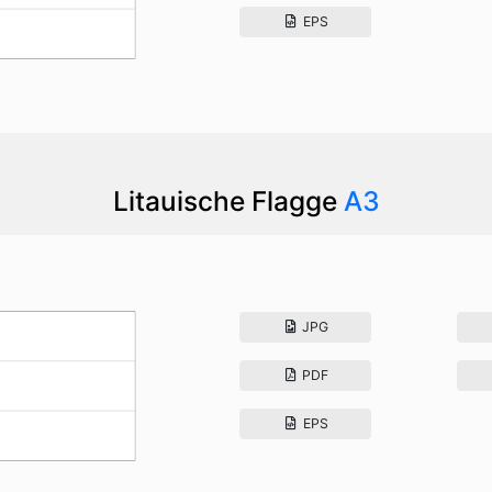
EPS
Litauische Flagge
A3
JPG
PDF
EPS