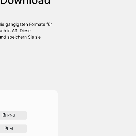
die gängigsten Formate für
uch in A3. Diese
nd speichern Sie sie
PNG
AI