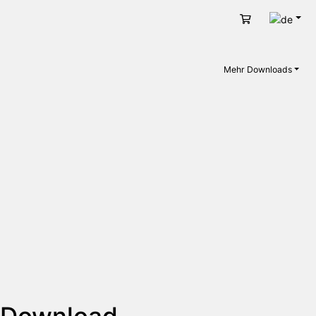
Deut
Warenkorb
Mehr Downloads
s Download