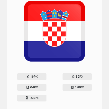
16PX
32PX
64PX
128PX
256PX