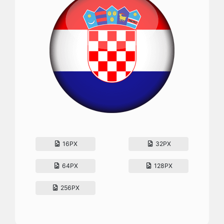
16PX
32PX
64PX
128PX
256PX