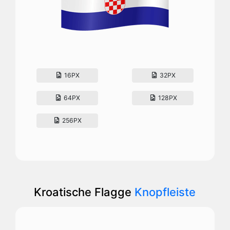
16PX
32PX
64PX
128PX
256PX
Kroatische Flagge
Knopfleiste