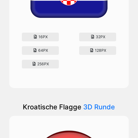
16PX
32PX
64PX
128PX
256PX
Kroatische Flagge
3D Runde