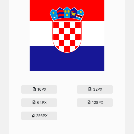
16PX
32PX
64PX
128PX
256PX