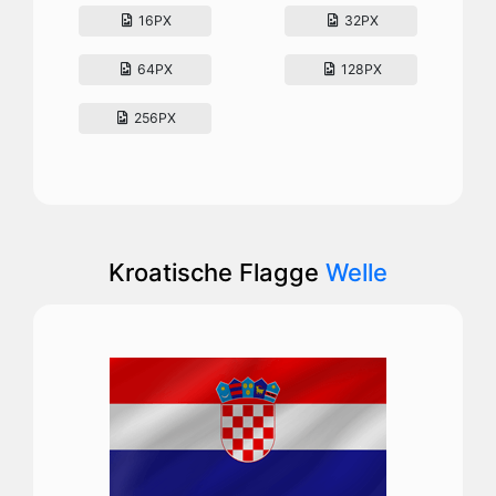
16PX
32PX
64PX
128PX
256PX
Kroatische Flagge
Welle