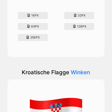
16PX
32PX
64PX
128PX
256PX
Kroatische Flagge
Winken