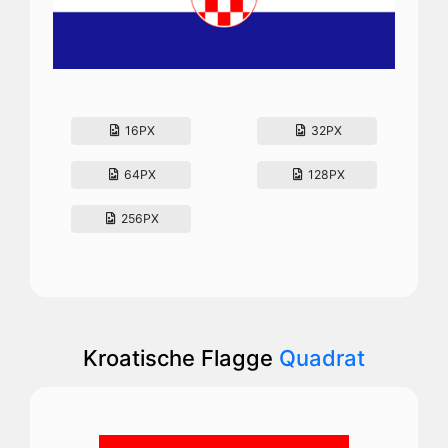
16PX
32PX
64PX
128PX
256PX
Kroatische Flagge
Quadrat