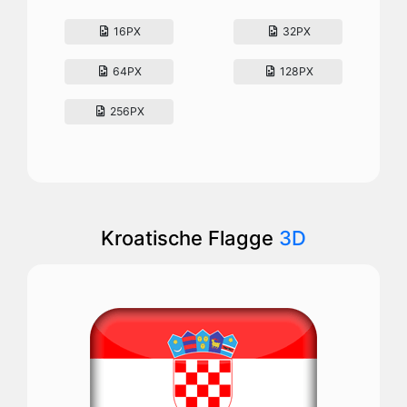
16PX
32PX
64PX
128PX
256PX
Kroatische Flagge
3D