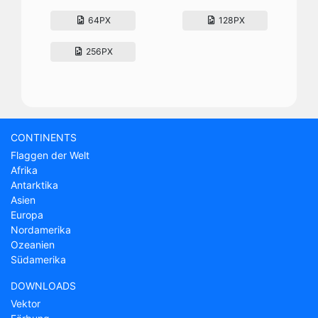
64PX
128PX
256PX
CONTINENTS
Flaggen der Welt
Afrika
Antarktika
Asien
Europa
Nordamerika
Ozeanien
Südamerika
DOWNLOADS
Vektor