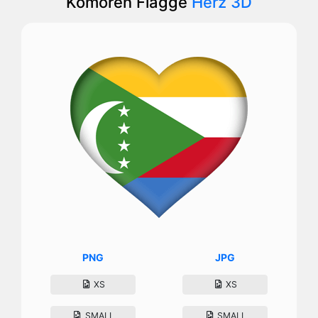
Komoren Flagge
Herz 3D
PNG
JPG
XS
XS
SMALL
SMALL