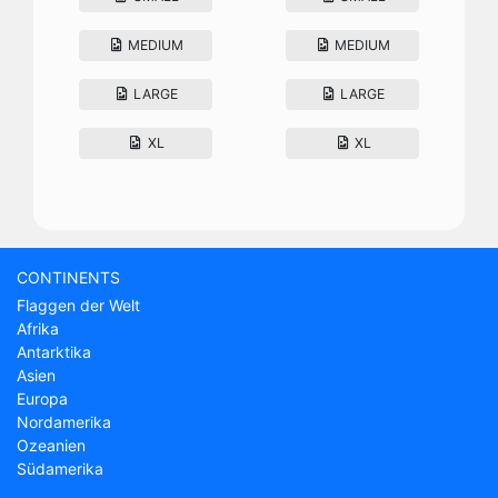
MEDIUM
MEDIUM
LARGE
LARGE
XL
XL
CONTINENTS
Flaggen der Welt
Afrika
Antarktika
Asien
Europa
Nordamerika
Ozeanien
Südamerika