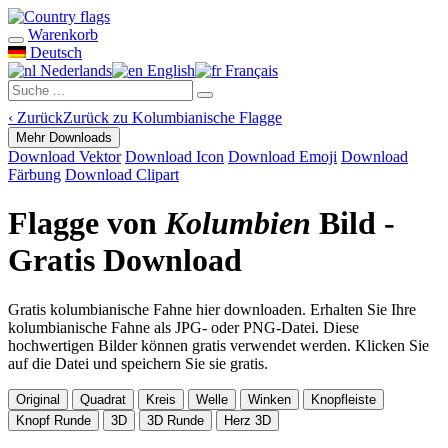
Warenkorb
Deutsch
Nederlands
English
Français
‹
Zurück
Zurück zu Kolumbianische Flagge
Mehr Downloads
Download Vektor
Download Icon
Download Emoji
Download
Färbung
Download Clipart
Flagge von
Kolumbien
Bild -
Gratis Download
Gratis kolumbianische Fahne hier downloaden. Erhalten Sie Ihre
kolumbianische Fahne als JPG- oder PNG-Datei. Diese
hochwertigen Bilder können gratis verwendet werden. Klicken Sie
auf die Datei und speichern Sie sie gratis.
Original
Quadrat
Kreis
Welle
Winken
Knopfleiste
Knopf Runde
3D
3D Runde
Herz 3D