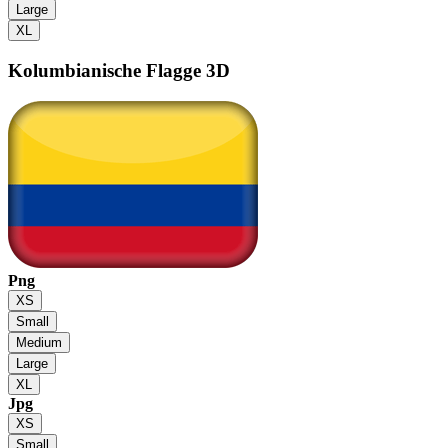
Large
XL
Kolumbianische Flagge
3D
Png
XS
Small
Medium
Large
XL
Jpg
XS
Small