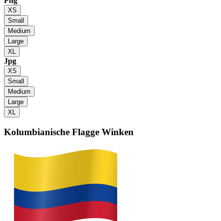
Png
XS
Small
Medium
Large
XL
Jpg
XS
Small
Medium
Large
XL
Kolumbianische Flagge
Winken