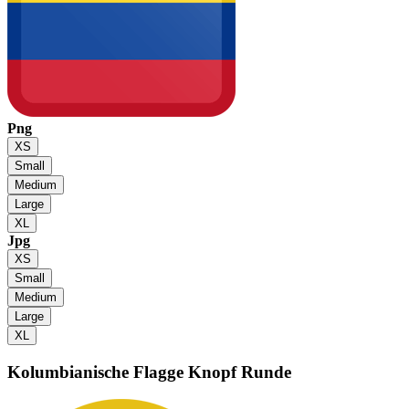
Png
XS
Small
Medium
Large
XL
Jpg
XS
Small
Medium
Large
XL
Kolumbianische Flagge
Knopf Runde