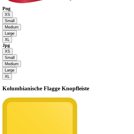
Png
XS
Small
Medium
Large
XL
Jpg
XS
Small
Medium
Large
XL
Kolumbianische Flagge
Knopfleiste