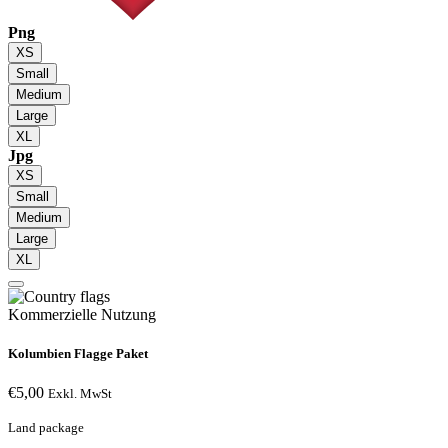
Png
XS
Small
Medium
Large
XL
Jpg
XS
Small
Medium
Large
XL
Kommerzielle Nutzung
Kolumbien Flagge Paket
€
5,00
Exkl. MwSt
Land package