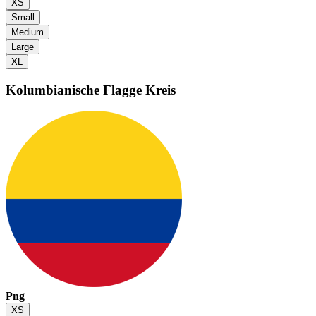
XS
Small
Medium
Large
XL
Kolumbianische Flagge
Kreis
Png
XS