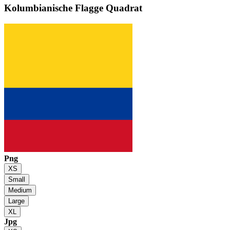
Kolumbianische Flagge
Quadrat
Png
XS
Small
Medium
Large
XL
Jpg