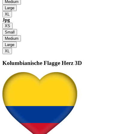
Medium
Large
XL
Jpg
XS
Small
Medium
Large
XL
Kolumbianische Flagge
Herz 3D