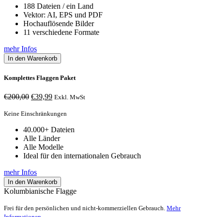
188 Dateien / ein Land
Vektor: AI, EPS und PDF
Hochauflösende Bilder
11 verschiedene Formate
mehr Infos
In den Warenkorb
Komplettes Flaggen Paket
Ursprünglicher
Aktueller
€
200,00
€
39,99
Exkl. MwSt
Preis
Preis
war:
ist:
Keine Einschränkungen
€200,00
€39,99.
40.000+ Dateien
Alle Länder
Alle Modelle
Ideal für den internationalen Gebrauch
mehr Infos
In den Warenkorb
Kolumbianische Flagge
Frei für den persönlichen und nicht-kommerziellen Gebrauch.
Mehr
Informationen