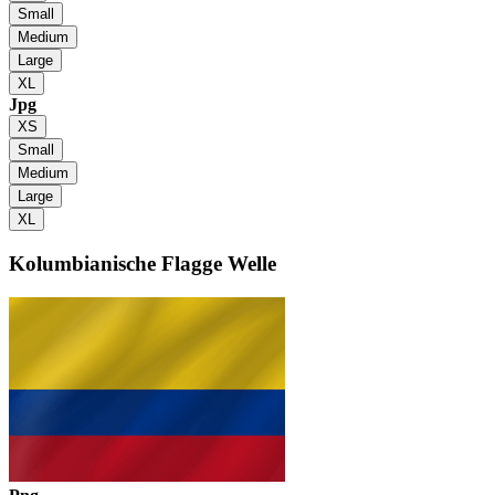
Small
Medium
Large
XL
Jpg
XS
Small
Medium
Large
XL
Kolumbianische Flagge
Welle