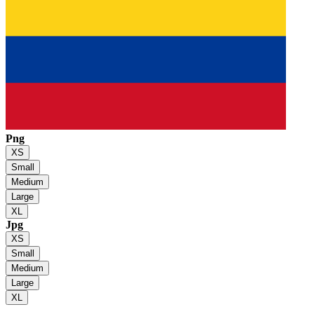
Png
XS
Small
Medium
Large
XL
Jpg
XS
Small
Medium
Large
XL