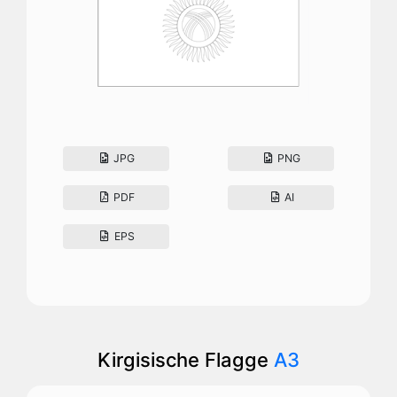
JPG
PNG
PDF
AI
EPS
Kirgisische Flagge
A3