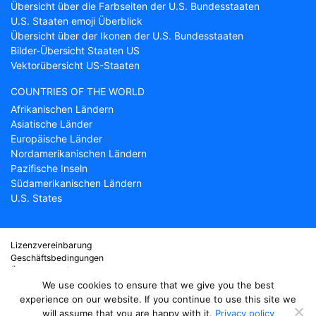
Übersicht über die Farbseiten der U.S. Bundesstaaten
U.S. Staaten emoji Überblick
Übersicht über der Ikonen der U.S. Bundesstaaten
Bilder-Übersicht Staaten US
Vektorübersicht US-Staaten
COUNTRIES OF THE WORLD
Afrikanischen Ländern
Asiatische Länder
Europäische Länder
Nordamerikanischen Ländern
Pazifische Inseln
Südamerikanischen Ländern
U.S. States
Lizenzvereinbarung
Geschäftsbedingungen
Über Countryflags.com
Haftungsausschluss
We use cookies to ensure that we give you the best
Datenschutzerklärung
experience on our website. If you continue to use this site we
will assume that you are happy with it.
Privacy policy