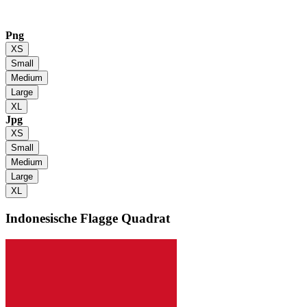
Png
XS
Small
Medium
Large
XL
Jpg
XS
Small
Medium
Large
XL
Indonesische Flagge
Quadrat