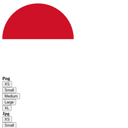
Png
XS
Small
Medium
Large
XL
Jpg
XS
Small