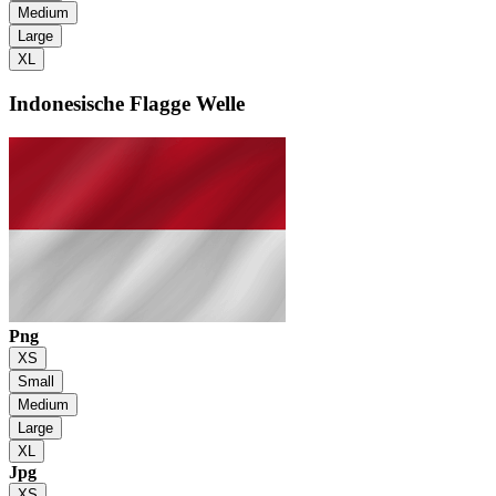
Medium
Large
XL
Indonesische Flagge
Welle
Png
XS
Small
Medium
Large
XL
Jpg
XS