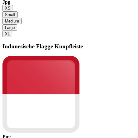
Jpg
XS
Small
Medium
Large
XL
Indonesische Flagge
Knopfleiste
Png