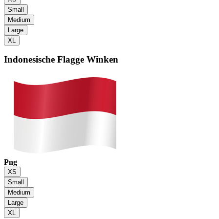
Small
Medium
Large
XL
Indonesische Flagge
Winken
Png
XS
Small
Medium
Large
XL