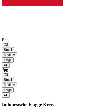
Png
XS
Small
Medium
Large
XL
Jpg
XS
Small
Medium
Large
XL
Indonesische Flagge
Kreis