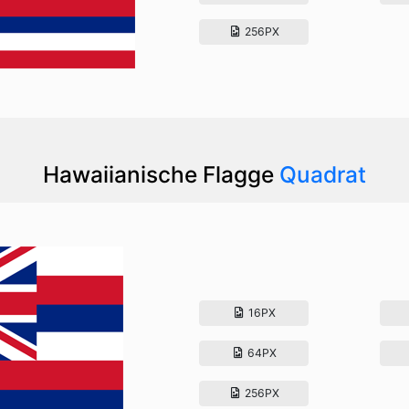
256PX
Hawaiianische Flagge
Quadrat
16PX
64PX
256PX