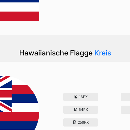
Hawaiianische Flagge
Kreis
16PX
64PX
256PX