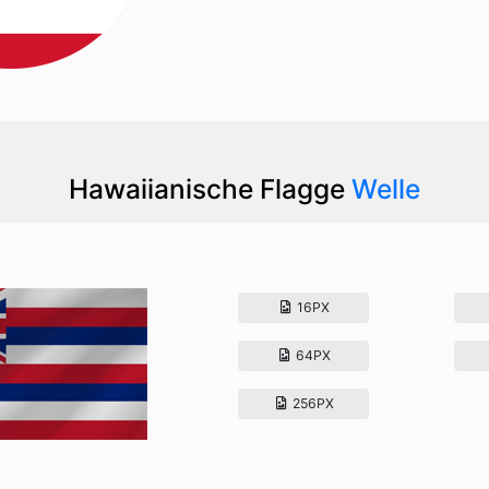
Hawaiianische Flagge
Welle
16PX
64PX
256PX