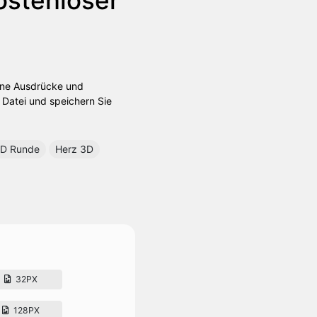
dene Ausdrücke und
e Datei und speichern Sie
D Runde
Herz 3D
32PX
128PX