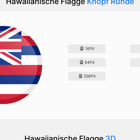
Hawaiianische Flagge
Knopf Runde
16PX
64PX
256PX
Hawaiianische Flagge
3D