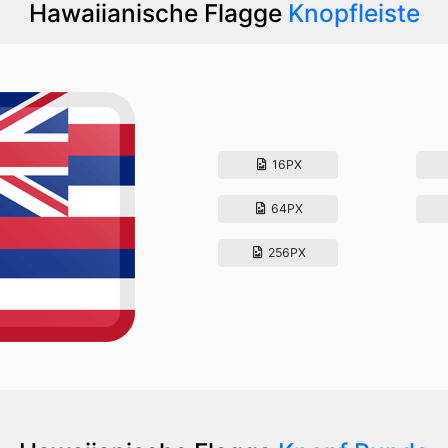
Hawaiianische Flagge
Knopfleiste
16PX
64PX
256PX