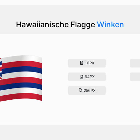
Hawaiianische Flagge
Winken
16PX
64PX
256PX