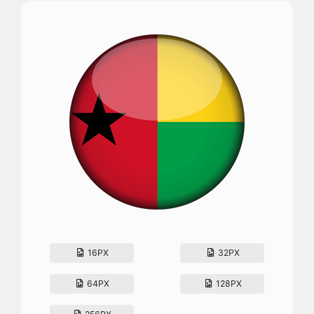
16PX
32PX
64PX
128PX