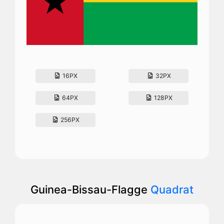
16PX
32PX
64PX
128PX
256PX
Guinea-Bissau-Flagge
Quadrat