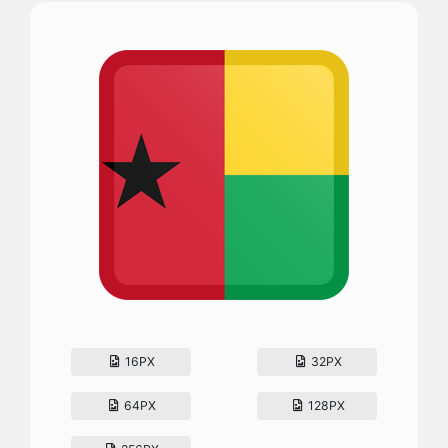
16PX
32PX
64PX
128PX