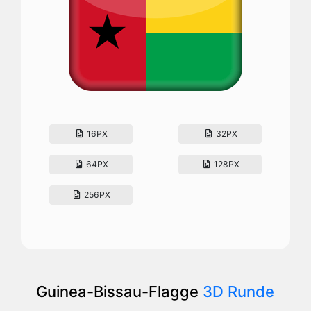
16PX
32PX
64PX
128PX
256PX
Guinea-Bissau-Flagge
3D Runde