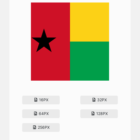
16PX
32PX
64PX
128PX
256PX