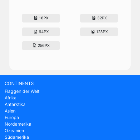
16PX
32PX
64PX
128PX
256PX
CONTINENTS
Flaggen der Welt
Afrika
Antarktika
Asien
Europa
Nordamerika
Ozeanien
Südamerika