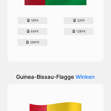
16PX
32PX
64PX
128PX
256PX
Guinea-Bissau-Flagge
Winken