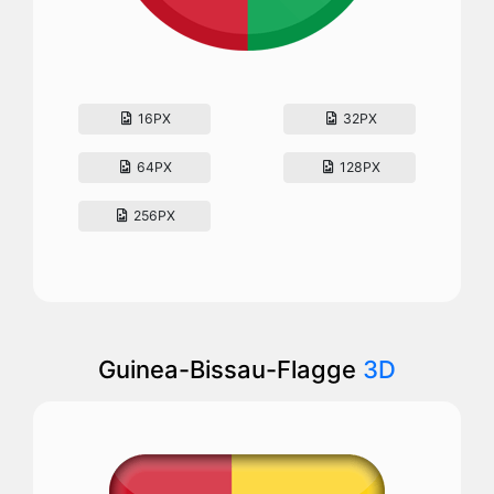
16PX
32PX
64PX
128PX
256PX
Guinea-Bissau-Flagge
3D