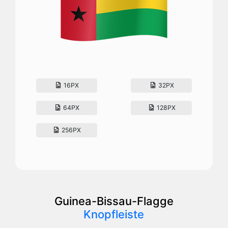
16PX
32PX
64PX
128PX
256PX
Guinea-Bissau-Flagge
Knopfleiste