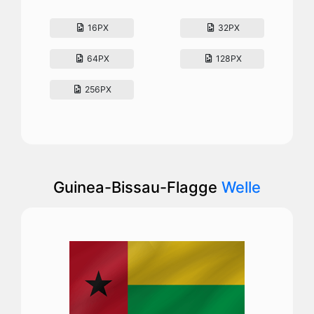
16PX
32PX
64PX
128PX
256PX
Guinea-Bissau-Flagge
Welle