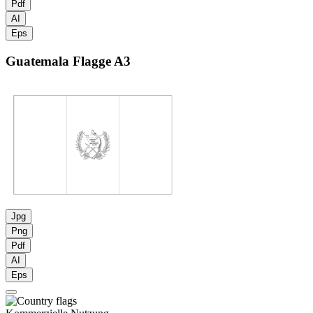
Pdf
AI
Eps
Guatemala Flagge
A3
Jpg
Png
Pdf
AI
Eps