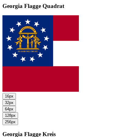
Georgia Flagge
Quadrat
16px
32px
64px
128px
256px
Georgia Flagge
Kreis