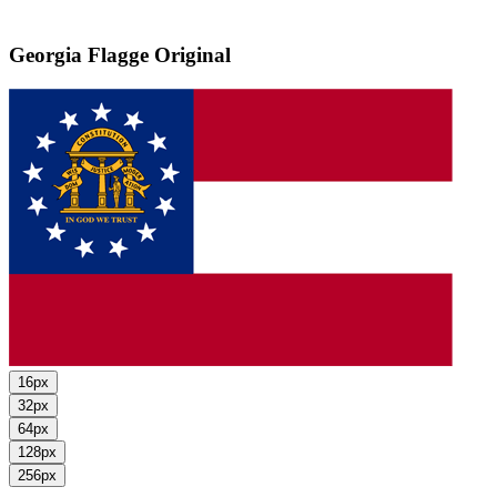
Georgia Flagge
Original
16px
32px
64px
128px
256px