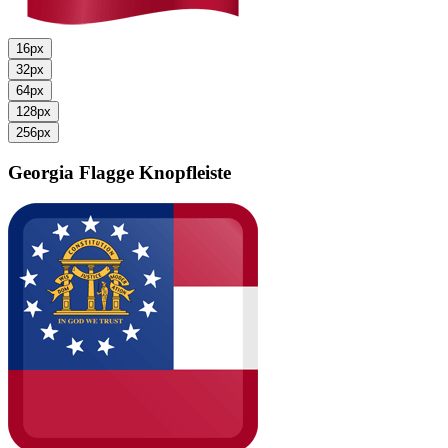
16px
32px
64px
128px
256px
Georgia Flagge
Knopfleiste