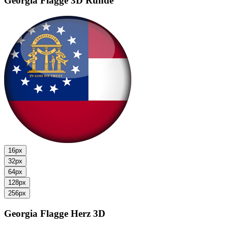
Georgia Flagge
3D Runde
16px
32px
64px
128px
256px
Georgia Flagge
Herz 3D