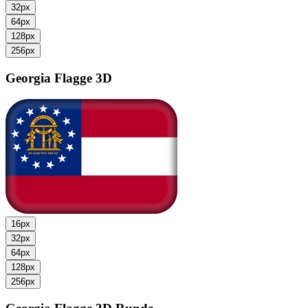
32px
64px
128px
256px
Georgia Flagge
3D
16px
32px
64px
128px
256px