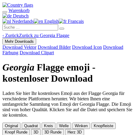
Warenkorb
Deutsch
Nederlands
English
Français
‹
Zurück
Zurück zu Georgia Flagge
Mehr Downloads
Download Vektor
Download Bilder
Download Icon
Download
Färbung
Download Clipart
Georgia
Flagge emoji -
kostenloser Download
Laden Sie hier Ihr kostenloses Emoji aus der Flagge Georgia für
verschiedene Plattformen herunter. Wir bieten Ihnen eine
umfangreiche Sammlung von Emoji der Georgia Flagge. Die Emoji
sind von hoher Qualität. Klicken Sie auf die Datei und speichern Sie
sie kostenlos.
Original
Quadrat
Kreis
Welle
Winken
Knopfleiste
Knopf Runde
3D
3D Runde
Herz 3D