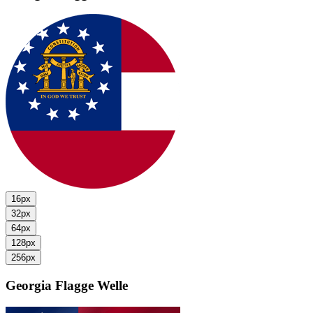
16px
32px
64px
128px
256px
Georgia Flagge
Welle