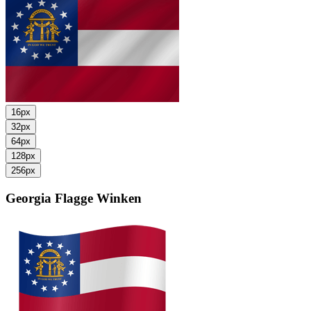
16px
32px
64px
128px
256px
Georgia Flagge
Winken