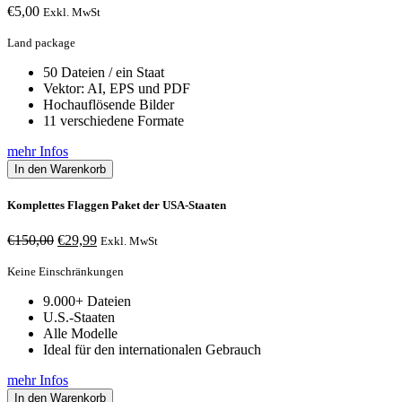
€
5,00
Exkl. MwSt
Land package
50 Dateien / ein Staat
Vektor: AI, EPS und PDF
Hochauflösende Bilder
11 verschiedene Formate
mehr Infos
In den Warenkorb
Komplettes Flaggen Paket der USA-Staaten
Ursprünglicher
Aktueller
€
150,00
€
29,99
Exkl. MwSt
Preis
Preis
war:
ist:
Keine Einschränkungen
€150,00
€29,99.
9.000+ Dateien
U.S.-Staaten
Alle Modelle
Ideal für den internationalen Gebrauch
mehr Infos
In den Warenkorb