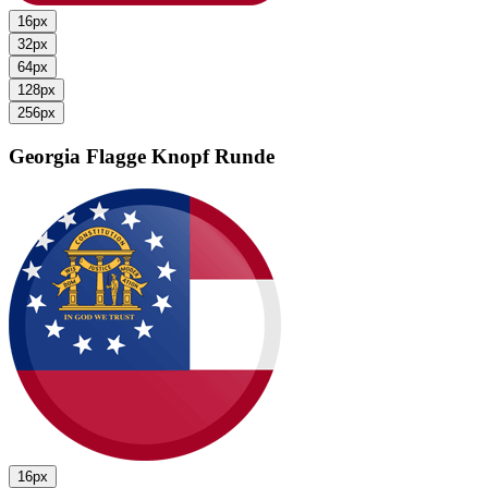
16px
32px
64px
128px
256px
Georgia Flagge
Knopf Runde
16px