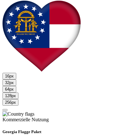
16px
32px
64px
128px
256px
Kommerzielle Nutzung
Georgia Flagge Paket