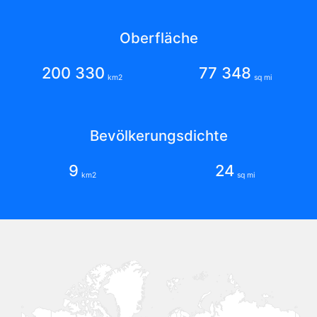
Oberfläche
200 330
77 348
km2
sq mi
Bevölkerungsdichte
9
24
km2
sq mi