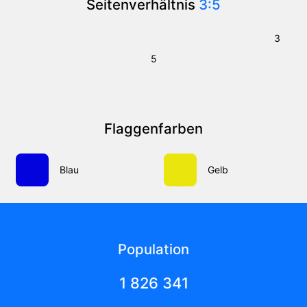
Seitenverhältnis
3:5
3
5
Flaggenfarben
Blau
Gelb
Population
1 826 341