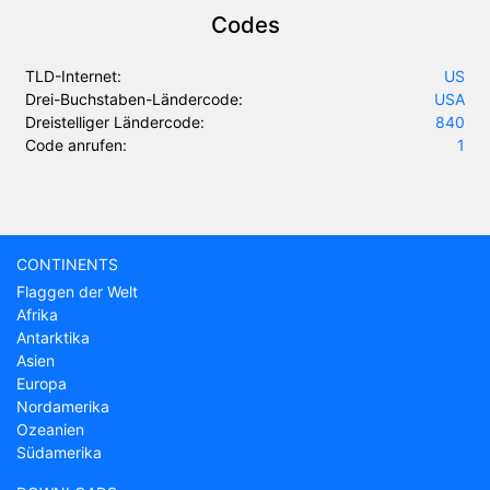
Codes
TLD-Internet:
US
Drei-Buchstaben-Ländercode:
USA
Dreistelliger Ländercode:
840
Code anrufen:
1
CONTINENTS
Flaggen der Welt
Afrika
Antarktika
Asien
Europa
Nordamerika
Ozeanien
Südamerika