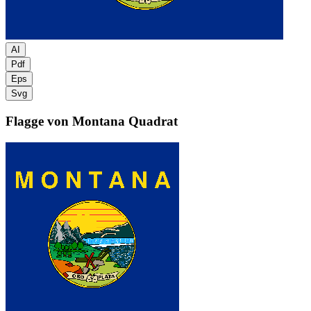
AI
Pdf
Eps
Svg
Flagge von Montana
Quadrat