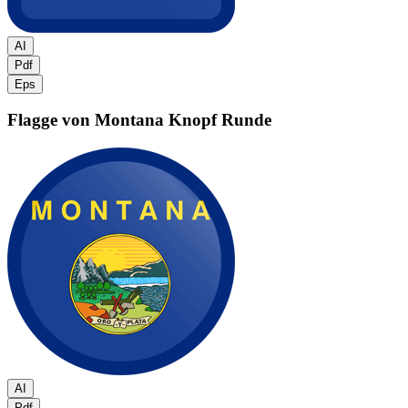
AI
Pdf
Eps
Flagge von Montana
Knopf Runde
AI
Pdf