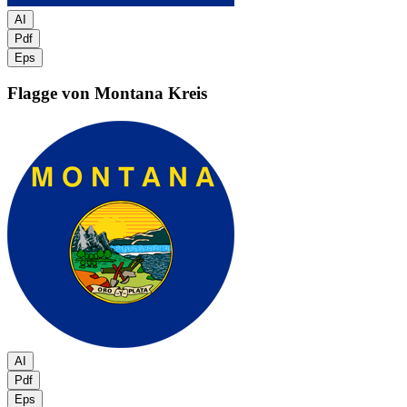
AI
Pdf
Eps
Flagge von Montana
Kreis
AI
Pdf
Eps