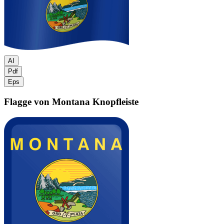
AI
Pdf
Eps
Flagge von Montana
Knopfleiste