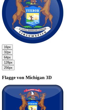
16px
32px
64px
128px
256px
Flagge von Michigan
3D