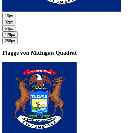
16px
32px
64px
128px
256px
Flagge von Michigan
Quadrat