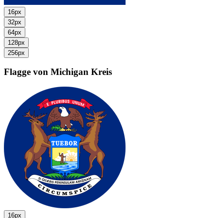
16px
32px
64px
128px
256px
Flagge von Michigan
Kreis
16px