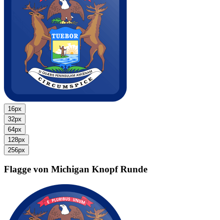
16px
32px
64px
128px
256px
Flagge von Michigan
Knopf Runde