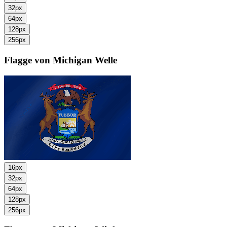
32px
64px
128px
256px
Flagge von Michigan
Welle
16px
32px
64px
128px
256px