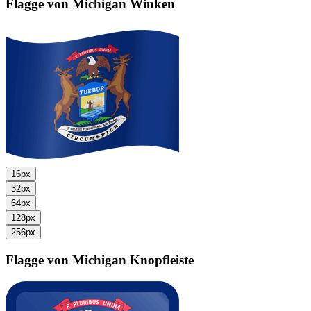
Flagge von Michigan
Winken
16px
32px
64px
128px
256px
Flagge von Michigan
Knopfleiste