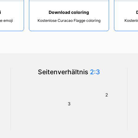
i
Download coloring
e emoji
Kostenlose Curacao Flagge coloring
Kostenl
Seitenverhältnis
2:3
2
3