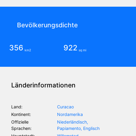
Bevölkerungsdichte
356
922
km2
sq mi
Länderinformationen
Land:
Curacao
Kontinent:
Nordamerika
Offizielle
Niederländisch,
Sprachen:
Papiamento, Englisch
Hauptstadt:
Willemstad