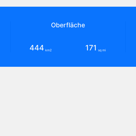
Oberfläche
444
171
km2
sq mi