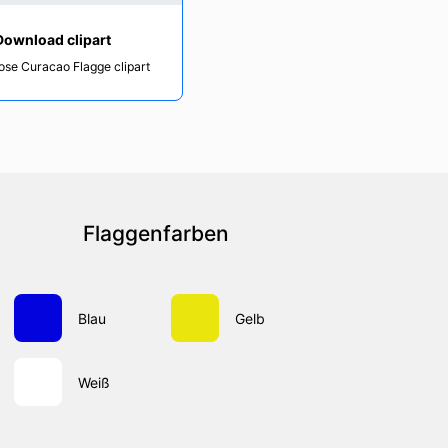
Download clipart
ose Curacao Flagge clipart
Flaggenfarben
Blau
Gelb
Weiß