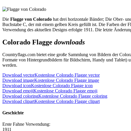
Die
Flagge von Colorado
hat drei horizontale Bänder; Die Ober- und 
Buchstabe C, der mit einem gelben Kreis gefüllt ist. Die Farben der
Verwendung des aktuellen Designs erfolgte 1911. Die letzte Änderung
Colorado Flagge
downloads
Countryflags.com bietet eine große Sammlung von Bildern der Colo
Formate von Hintergrundbildern für Bildschirm, Handy und Tablet) 
werden.
Download vector
Kostenlose Colorado Flagge vector
Download image
Kostenlose Colorado Flagge image
Download icon
Kostenlose Colorado Flagge icon
Download emoji
Kostenlose Colorado Flagge emoji
Download coloring
Kostenlose Colorado Flagge coloring
Download clipart
Kostenlose Colorado Flagge clipart
Geschichte
Erste Fahne Verwendung:
1911