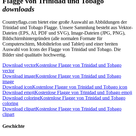
Flagge von Trinidad und Tobago
downloads
Countryflags.com bietet eine große Auswahl an Abbildungen der
Trinidad und Tobago Flagge. Unsere Sammlung besteht aus Vektor-
Dateien (EPS, AI, PDF und SVG), Image-Dateien (JPG, PNG),
Bildschirmhintergründen (alle normalen Formate für
Computerschirm, Mobiltelefon und Tablet) und einer breiten
Auswahl von Icons der Flagge von Trinidad und Tobago. Die
Bilder sind qualitativ hochwertig.
Download vector
Kostenlose Flagge von Trinidad und Tobago
vector
Download image
Kostenlose Flagge von Trinidad und Tobago
image
Download icon
Kostenlose Flagge von Trinidad und Tobago icon
Download emoji
Kostenlose Flagge von Trinidad und Tobago emoji
Download coloring
Kostenlose Flagge von Trinidad und Tobago
coloring
Download clipart
Kostenlose Flagge von Trinidad und Tobago
clipart
Geschichte