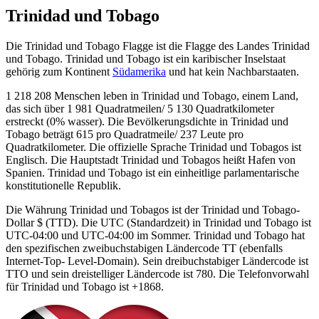
Trinidad und Tobago
Die Trinidad und Tobago Flagge ist die Flagge des Landes Trinidad
und Tobago. Trinidad und Tobago ist ein karibischer Inselstaat
gehörig zum Kontinent
Südamerika
und hat kein Nachbarstaaten.
1 218 208 Menschen leben in Trinidad und Tobago, einem Land,
das sich über 1 981 Quadratmeilen/ 5 130 Quadratkilometer
erstreckt (0% wasser). Die Bevölkerungsdichte in Trinidad und
Tobago beträgt 615 pro Quadratmeile/ 237 Leute pro
Quadratkilometer. Die offizielle Sprache Trinidad und Tobagos ist
Englisch. Die Hauptstadt Trinidad und Tobagos heißt Hafen von
Spanien. Trinidad und Tobago ist ein einheitlige parlamentarische
konstitutionelle Republik.
Die Währung Trinidad und Tobagos ist der Trinidad und Tobago-
Dollar $ (TTD). Die UTC (Standardzeit) in Trinidad und Tobago ist
UTC-04:00 und UTC-04:00 im Sommer. Trinidad und Tobago hat
den spezifischen zweibuchstabigen Ländercode TT (ebenfalls
Internet-Top- Level-Domain). Sein dreibuchstabiger Ländercode ist
TTO und sein dreistelliger Ländercode ist 780. Die Telefonvorwahl
für Trinidad und Tobago ist +1868.