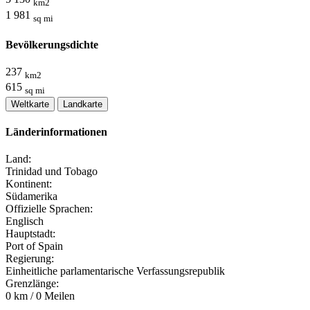
km2
1 981
sq mi
Bevölkerungsdichte
237
km2
615
sq mi
Weltkarte
Landkarte
Länderinformationen
Land:
Trinidad und Tobago
Kontinent:
Südamerika
Offizielle Sprachen:
Englisch
Hauptstadt:
Port of Spain
Regierung:
Einheitliche parlamentarische Verfassungsrepublik
Grenzlänge:
0 km / 0 Meilen