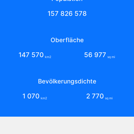
157 826 578
Oberfläche
147 570
56 977
km2
sq mi
Bevölkerungsdichte
1 070
2 770
km2
sq mi