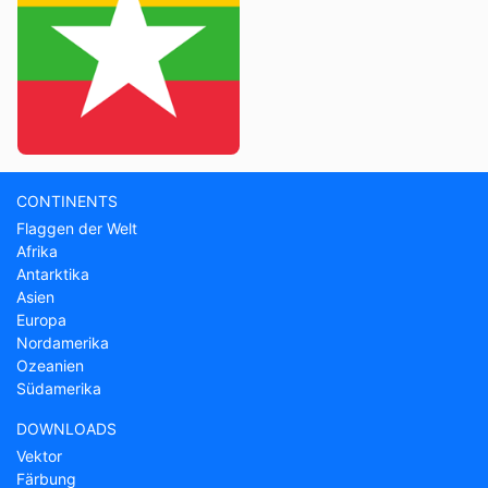
CONTINENTS
Flaggen der Welt
Afrika
Antarktika
Asien
Europa
Nordamerika
Ozeanien
Südamerika
DOWNLOADS
Vektor
Färbung