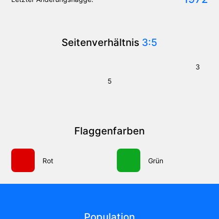
Seitenverhältnis
3:5
3
5
Flaggenfarben
Rot
Grün
Population