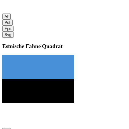
AI
Pdf
Eps
Svg
Estnische Fahne
Quadrat