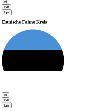
AI
Pdf
Eps
Estnische Fahne
Kreis
AI
Pdf
Eps