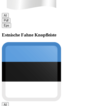
AI
Pdf
Eps
Estnische Fahne
Knopfleiste
AI