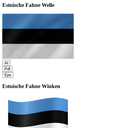
Estnische Fahne
Welle
AI
Pdf
Eps
Estnische Fahne
Winken