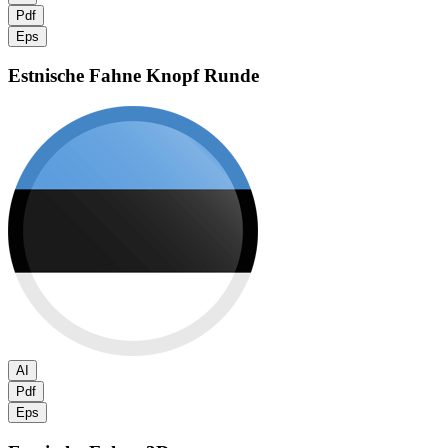
Pdf
Eps
Estnische Fahne
Knopf Runde
AI
Pdf
Eps