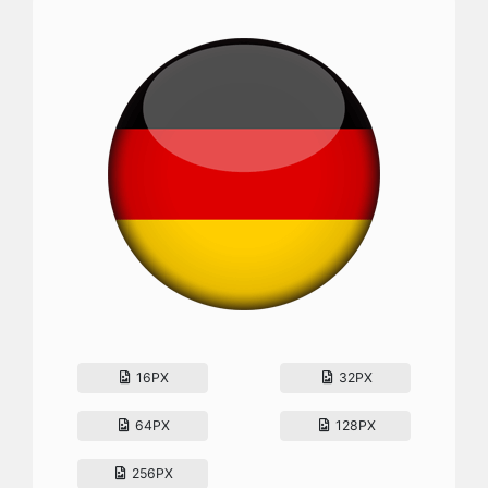
16PX
32PX
64PX
128PX
256PX