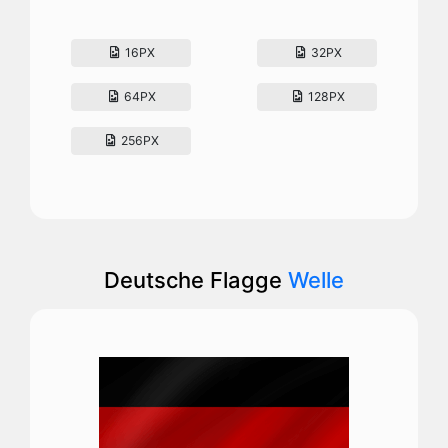
16PX
32PX
64PX
128PX
256PX
Deutsche Flagge
Welle