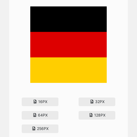
16PX
32PX
64PX
128PX
256PX