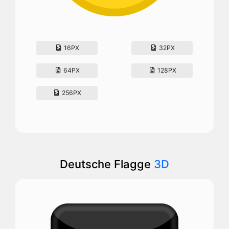
16PX
32PX
64PX
128PX
256PX
Deutsche Flagge
3D