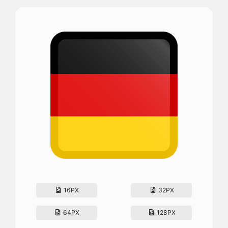
16PX
32PX
64PX
128PX