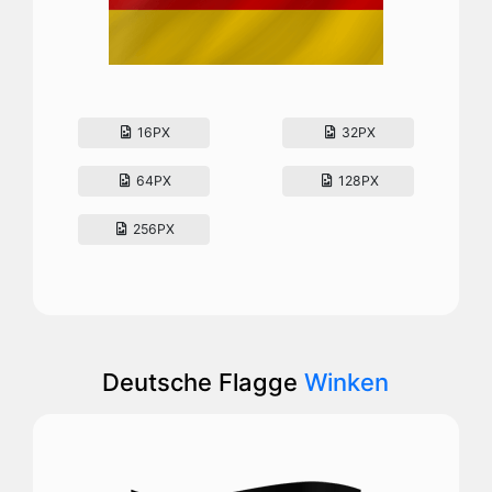
16PX
32PX
64PX
128PX
256PX
Deutsche Flagge
Winken