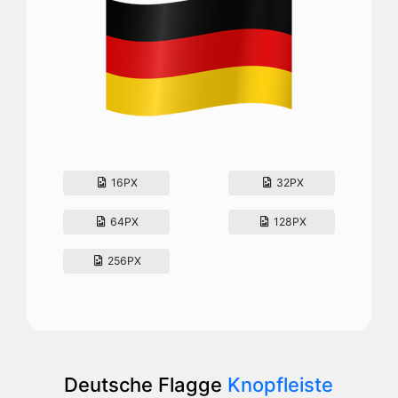
16PX
32PX
64PX
128PX
256PX
Deutsche Flagge
Knopfleiste