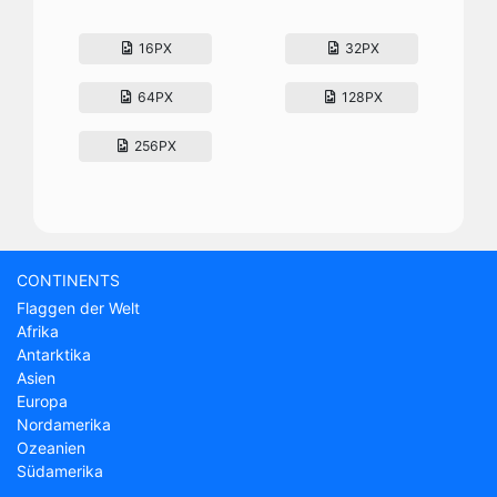
16PX
32PX
64PX
128PX
256PX
CONTINENTS
Flaggen der Welt
Afrika
Antarktika
Asien
Europa
Nordamerika
Ozeanien
Südamerika