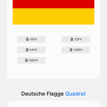
16PX
32PX
64PX
128PX
256PX
Deutsche Flagge
Quadrat