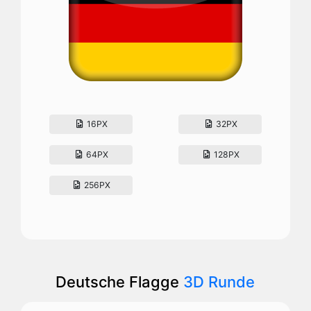
16PX
32PX
64PX
128PX
256PX
Deutsche Flagge
3D Runde