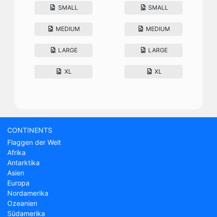
SMALL
SMALL
MEDIUM
MEDIUM
LARGE
LARGE
XL
XL
CONTINENTS
Flaggen der Welt
Afrika
Antarktika
Asien
Europa
Nordamerika
Ozeanien
Südamerika