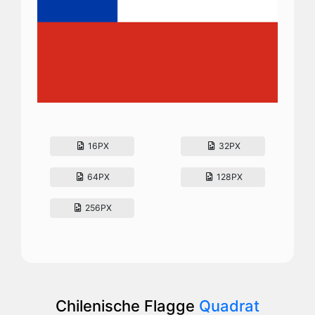
16PX
32PX
64PX
128PX
256PX
Chilenische Flagge
Quadrat