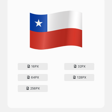
16PX
32PX
64PX
128PX
256PX