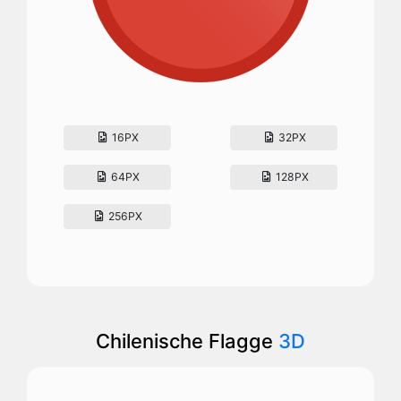
16PX
32PX
64PX
128PX
256PX
Chilenische Flagge
3D