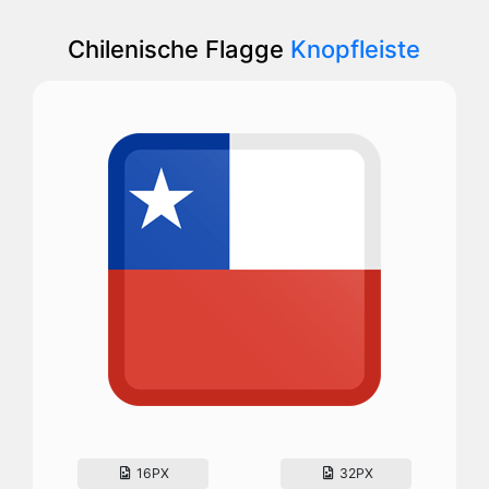
Chilenische Flagge
Knopfleiste
16PX
32PX