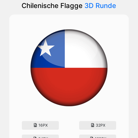
Chilenische Flagge
3D Runde
16PX
32PX