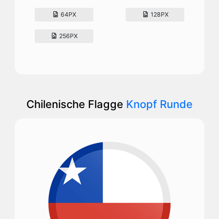
64PX
128PX
256PX
Chilenische Flagge
Knopf Runde