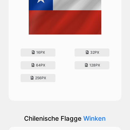
16PX
32PX
64PX
128PX
256PX
Chilenische Flagge
Winken