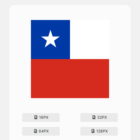
16PX
32PX
64PX
128PX