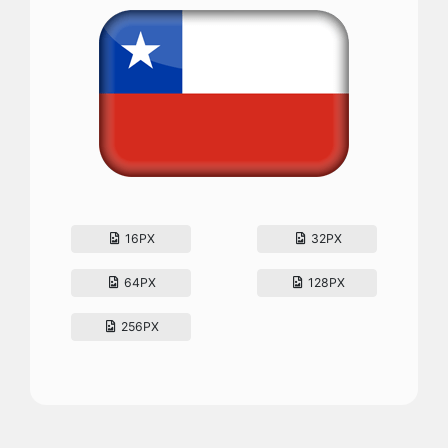
16PX
32PX
64PX
128PX
256PX