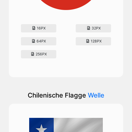
16PX
32PX
64PX
128PX
256PX
Chilenische Flagge
Welle