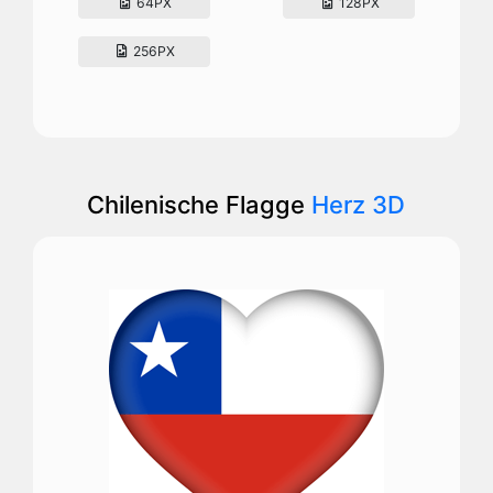
64PX
128PX
256PX
Chilenische Flagge
Herz 3D