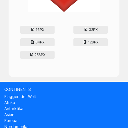
16PX
32PX
64PX
128PX
256PX
CONTINENTS
Flaggen der Welt
Afrika
Antarktika
Asien
Europa
Nordamerika