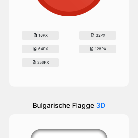
16PX
32PX
64PX
128PX
256PX
Bulgarische Flagge
3D