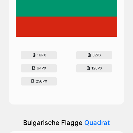
16PX
32PX
64PX
128PX
256PX
Bulgarische Flagge
Quadrat