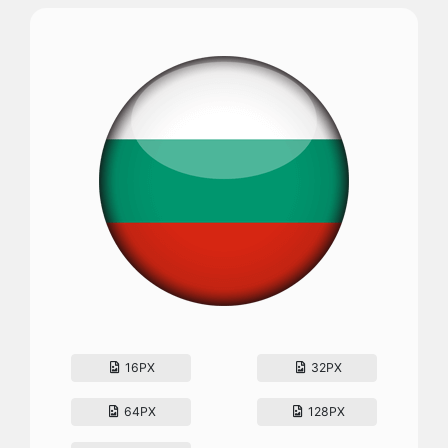
16PX
32PX
64PX
128PX