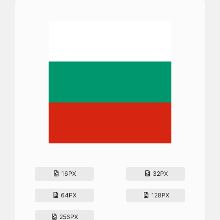
16PX
32PX
64PX
128PX
256PX