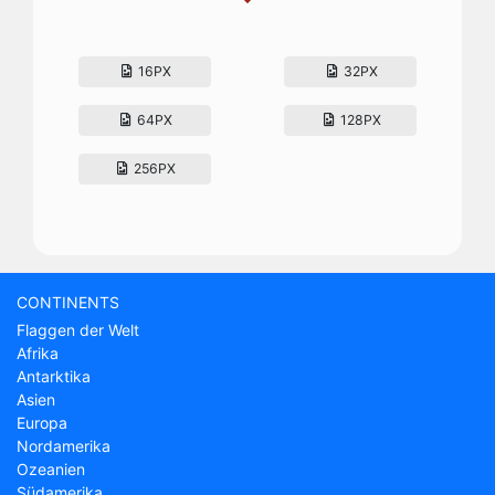
16PX
32PX
64PX
128PX
256PX
CONTINENTS
Flaggen der Welt
Afrika
Antarktika
Asien
Europa
Nordamerika
Ozeanien
Südamerika