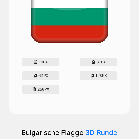
16PX
32PX
64PX
128PX
256PX
Bulgarische Flagge
3D Runde