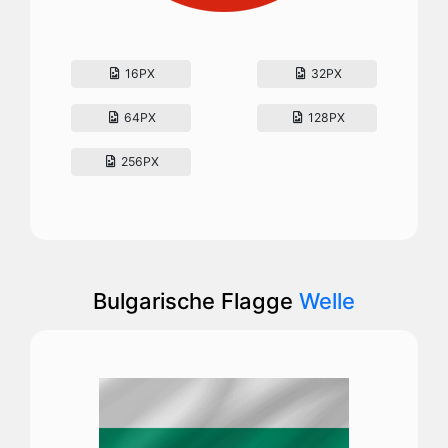
16PX
32PX
64PX
128PX
256PX
Bulgarische Flagge
Welle