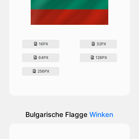
16PX
32PX
64PX
128PX
256PX
Bulgarische Flagge
Winken