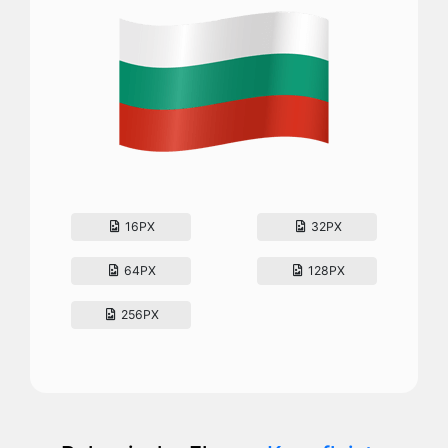
16PX
32PX
64PX
128PX
256PX