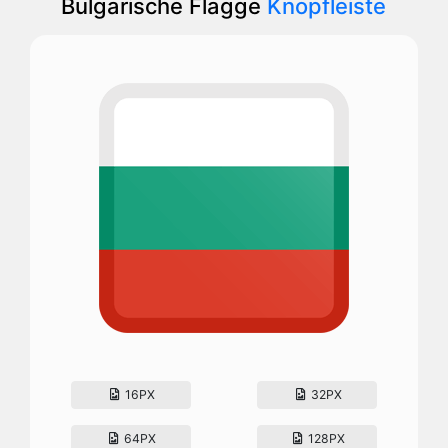
Bulgarische Flagge
Knopfleiste
16PX
32PX
64PX
128PX