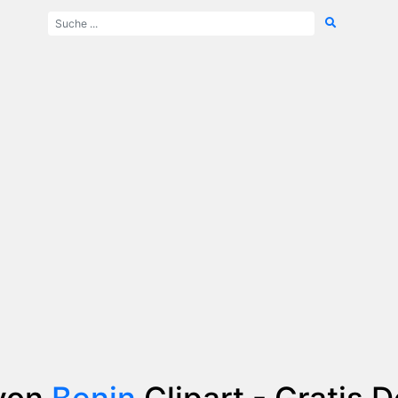
von
Benin
Clipart - Gratis 