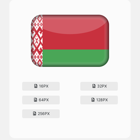
16PX
32PX
64PX
128PX
256PX