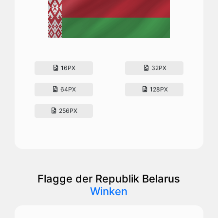
16PX
32PX
64PX
128PX
256PX
Flagge der Republik Belarus
Winken