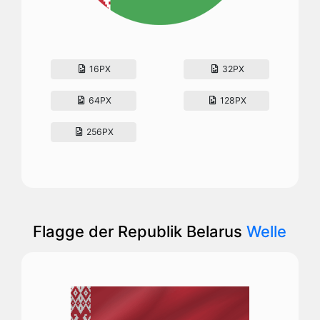
16PX
32PX
64PX
128PX
256PX
Flagge der Republik Belarus
Welle