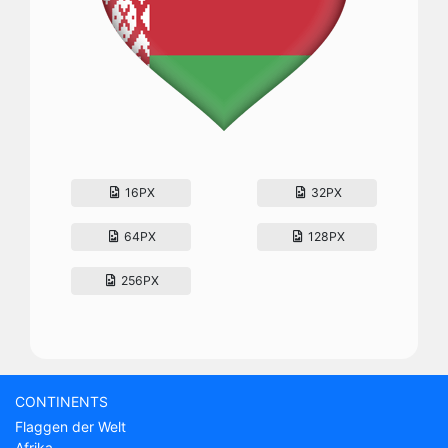
16PX
32PX
64PX
128PX
256PX
CONTINENTS
Flaggen der Welt
Afrika