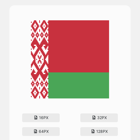
16PX
32PX
64PX
128PX