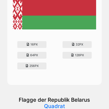
16PX
32PX
64PX
128PX
256PX
Flagge der Republik Belarus
Quadrat