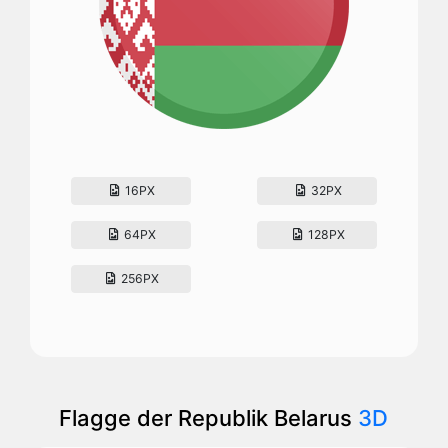
16PX
32PX
64PX
128PX
256PX
Flagge der Republik Belarus
3D