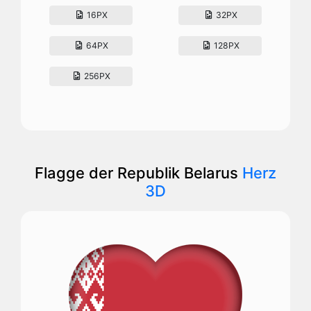
16PX
32PX
64PX
128PX
256PX
Flagge der Republik Belarus
Herz
3D