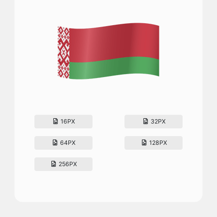
16PX
32PX
64PX
128PX
256PX