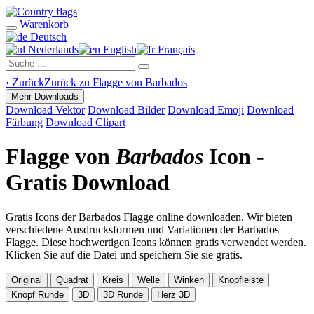
Warenkorb
Deutsch
Nederlands
English
Français
‹
Zurück
Zurück zu Flagge von Barbados
Mehr Downloads
Download Vektor
Download Bilder
Download Emoji
Download
Färbung
Download Clipart
Flagge von
Barbados
Icon -
Gratis Download
Gratis Icons der Barbados Flagge online downloaden. Wir bieten
verschiedene Ausdrucksformen und Variationen der Barbados
Flagge. Diese hochwertigen Icons können gratis verwendet werden.
Klicken Sie auf die Datei und speichern Sie sie gratis.
Original
Quadrat
Kreis
Welle
Winken
Knopfleiste
Knopf Runde
3D
3D Runde
Herz 3D