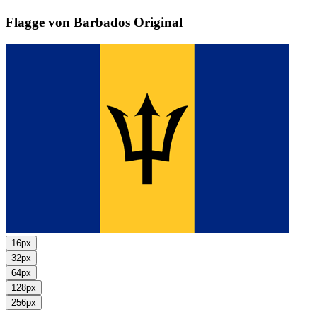
Flagge von Barbados
Original
16px
32px
64px
128px
256px