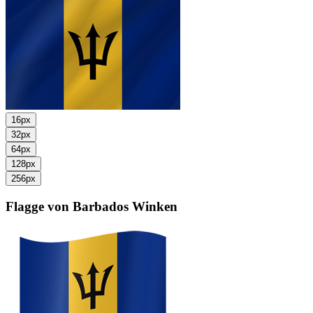
16px
32px
64px
128px
256px
Flagge von Barbados
Winken