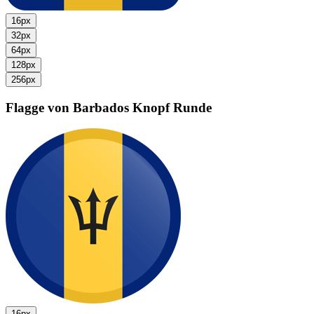
16px
32px
64px
128px
256px
Flagge von Barbados
Knopf Runde
16px