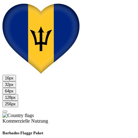
16px
32px
64px
128px
256px
Kommerzielle Nutzung
Barbados Flagge Paket