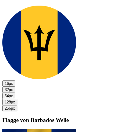
16px
32px
64px
128px
256px
Flagge von Barbados
Welle