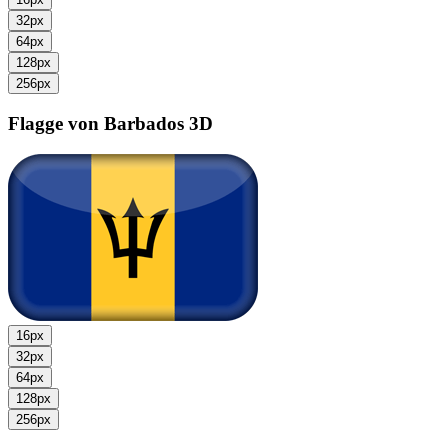
32px
64px
128px
256px
Flagge von Barbados
3D
16px
32px
64px
128px
256px