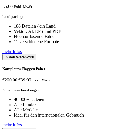
€
5,00
Exkl. MwSt
Land package
188 Dateien / ein Land
Vektor: AI, EPS und PDF
Hochauflösende Bilder
11 verschiedene Formate
mehr Infos
In den Warenkorb
Komplettes Flaggen Paket
Ursprünglicher
Aktueller
€
200,00
€
39,99
Exkl. MwSt
Preis
Preis
war:
ist:
Keine Einschränkungen
€200,00
€39,99.
40.000+ Dateien
Alle Länder
Alle Modelle
Ideal für den internationalen Gebrauch
mehr Infos