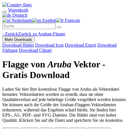
Warenkorb
Deutsch
Nederlands
English
Français
‹
Zurück
Zurück zu Aruban-Flagge
Mehr Downloads
Download Bilder
Download Icon
Download Emoji
Download
Färbung
Download Clipart
Flagge von
Aruba
Vektor -
Gratis Download
Laden Sie hier Ihre kostenlose Flagge von Aruba als Vektordatei
herunter. Vektordateien werden so erstellt, dass sie ohne
Qualitätsverlust auf jede beliebige Größe vergrößert werden können.
Sie können auch die Größe der Aruban-Flaggen-Vektordateien
reduzieren, während das Ergebnis scharf bleibt. Sie finden hier
EPS-, AI-, PDF- und SVG-Dateien. Die Bilder sind von hoher
Qualität. Klicken Sie auf die Datei und speichern Sie sie kostenlos.