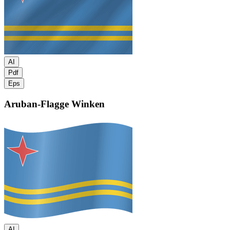
AI
Pdf
Eps
Aruban-Flagge
Winken
AI