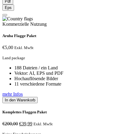
Pdf
Eps
Kommerzielle Nutzung
Aruba Flagge Paket
€
5,00
Exkl. MwSt
Land package
188 Dateien / ein Land
Vektor: AI, EPS und PDF
Hochauflösende Bilder
11 verschiedene Formate
mehr Infos
In den Warenkorb
Komplettes Flaggen Paket
Ursprünglicher
Aktueller
€
200,00
€
39,99
Exkl. MwSt
Preis
Preis