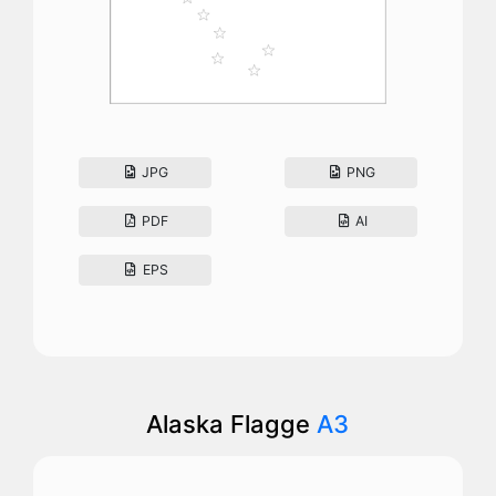
JPG
PNG
PDF
AI
EPS
Alaska Flagge
A3