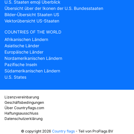
U.S. Staaten emoji Überblick
Übersicht über der Ikonen der U.S. Bundesstaaten
Bilder-Übersicht Staaten US
Vektorübersicht US-Staaten
COUNTRIES OF THE WORLD
Afrikanischen Ländern
Asiatische Länder
Europäische Länder
Nordamerikanischen Ländern
Pazifische Inseln
Südamerikanischen Ländern
U.S. States
Lizenzvereinbarung
Geschäftsbedingungen
Über Countryflags.com
Haftungsausschluss
Datenschutzerklärung
© copyright 2026
Country flags
- Teil von ProFlags BV