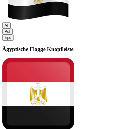
AI
Pdf
Eps
Ägyptische Flagge
Knopfleiste