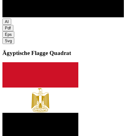
AI
Pdf
Eps
Svg
Ägyptische Flagge
Quadrat