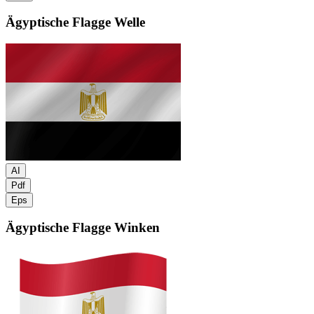
Ägyptische Flagge
Welle
AI
Pdf
Eps
Ägyptische Flagge
Winken