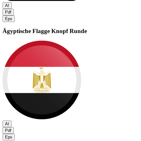
AI
Pdf
Eps
Ägyptische Flagge
Knopf Runde
AI
Pdf
Eps