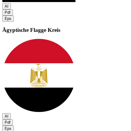
AI
Pdf
Eps
Ägyptische Flagge
Kreis
AI
Pdf
Eps