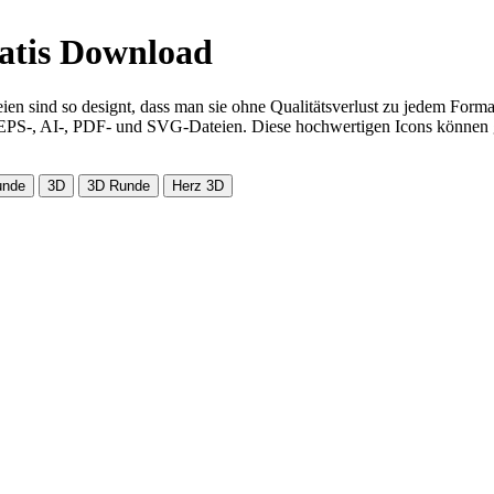
ratis Download
eien sind so designt, dass man sie ohne Qualitätsverlust zu jedem For
re EPS-, AI-, PDF- und SVG-Dateien. Diese hochwertigen Icons können g
unde
3D
3D Runde
Herz 3D