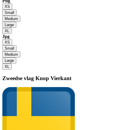
Png
XS
Small
Medium
Large
XL
Jpg
XS
Small
Medium
Large
XL
Zweedse vlag
Knop Vierkant