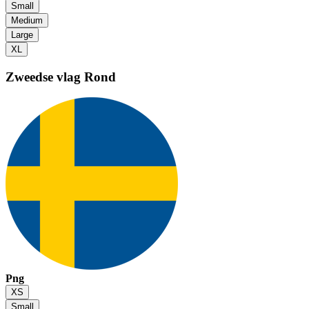
Small
Medium
Large
XL
Zweedse vlag
Rond
Png
XS
Small