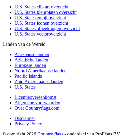
U.S. States clip art overzicht
U.S. States kleurplaten overzicht
U.S. States emoji overzicht
U.S. States iconen overzicht
U.S. States afbeeldingen overzicht
U.S. States vectoroverzicht
Landen van de Wereld
Afrikaanse landen
Aziatische landen
Europese landen
Noord Amerikaanse landen
Pacific Islands
Zuid Amerikaanse landen
U.S. States
Licentieovereenkomst
Algemene voorwaarden
Over Countryflags.com
Disclaimer
Privacy Policy
© copyright 2026
Country flags
- onderdeel van ProFlags BV