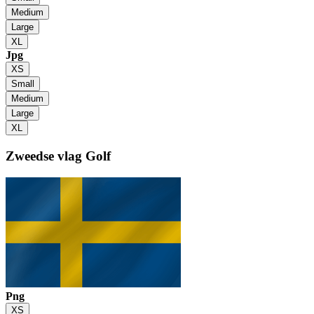
Medium
Large
XL
Jpg
XS
Small
Medium
Large
XL
Zweedse vlag
Golf
Png
XS