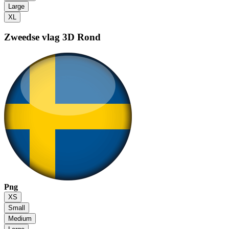
Large
XL
Zweedse vlag
3D Rond
Png
XS
Small
Medium