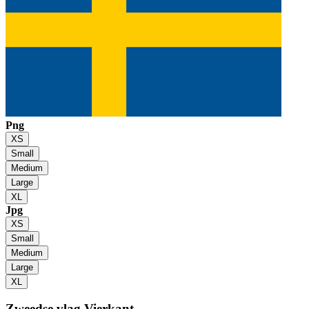
Png
XS
Small
Medium
Large
XL
Jpg
XS
Small
Medium
Large
XL
Zweedse vlag
Vierkant