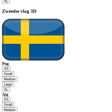
XL
Zweedse vlag
3D
Png
XS
Small
Medium
Large
XL
Jpg
XS
Small
Medium