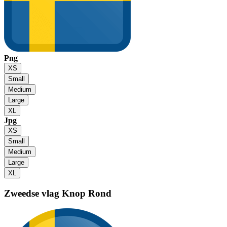
Png
XS
Small
Medium
Large
XL
Jpg
XS
Small
Medium
Large
XL
Zweedse vlag
Knop Rond