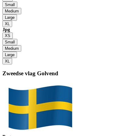
Small
Medium
Large
XL
Jpg
XS
Small
Medium
Large
XL
Zweedse vlag
Golvend