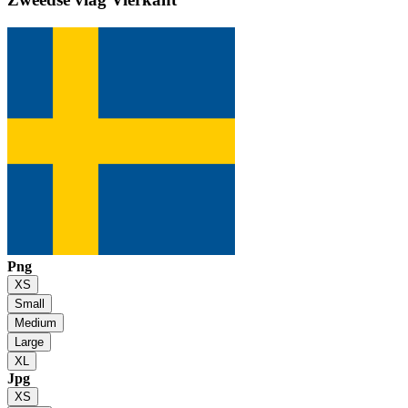
Png
XS
Small
Medium
Large
XL
Jpg
XS