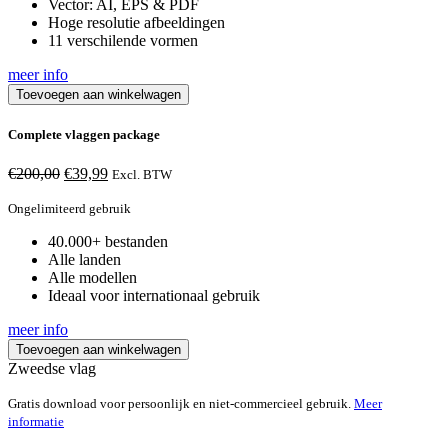
Vector: AI, EPS & PDF
Hoge resolutie afbeeldingen
11 verschilende vormen
meer info
Toevoegen aan winkelwagen
Complete vlaggen package
Oorspronkelijke
Huidige
€
200,00
€
39,99
Excl. BTW
prijs
prijs
was:
is:
Ongelimiteerd gebruik
€200,00.
€39,99.
40.000+ bestanden
Alle landen
Alle modellen
Ideaal voor internationaal gebruik
meer info
Toevoegen aan winkelwagen
Zweedse vlag
Gratis download voor persoonlijk en niet-commercieel gebruik.
Meer
informatie