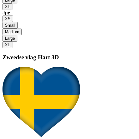
Large
XL
Jpg
XS
Small
Medium
Large
XL
Zweedse vlag
Hart 3D