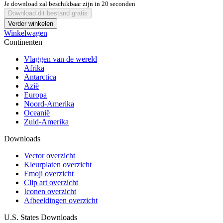
Je download zal beschikbaar zijn in
20
seconden
Download dit bestand gratis
Verder winkelen
Winkelwagen
Continenten
Vlaggen van de wereld
Afrika
Antarctica
Azië
Europa
Noord-Amerika
Oceanië
Zuid-Amerika
Downloads
Vector overzicht
Kleurplaten overzicht
Emoji overzicht
Clip art overzicht
Iconen overzicht
Afbeeldingen overzicht
U.S. States Downloads