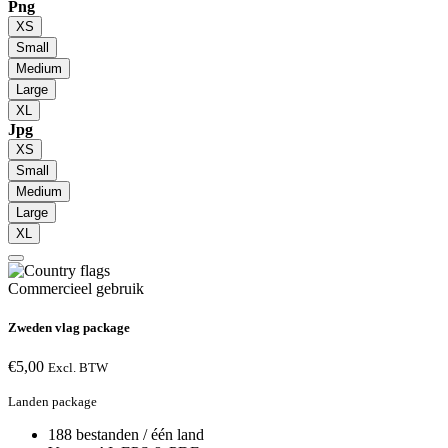
Png
XS
Small
Medium
Large
XL
Jpg
XS
Small
Medium
Large
XL
Commercieel gebruik
Zweden vlag package
€
5,00
Excl. BTW
Landen package
188 bestanden / één land