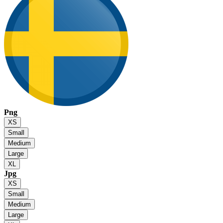
Png
XS
Small
Medium
Large
XL
Jpg
XS
Small
Medium
Large