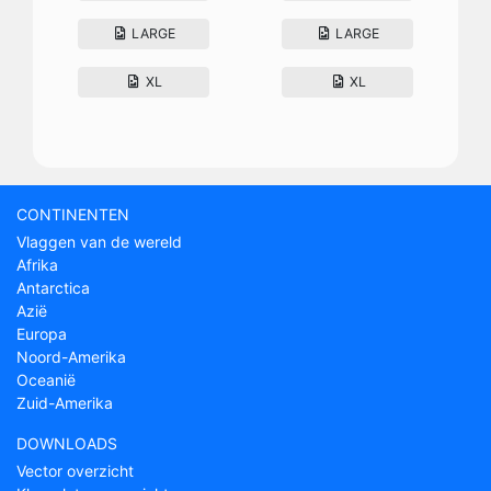
LARGE
LARGE
XL
XL
CONTINENTEN
Vlaggen van de wereld
Afrika
Antarctica
Azië
Europa
Noord-Amerika
Oceanië
Zuid-Amerika
DOWNLOADS
Vector overzicht