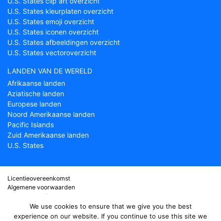
U.S. States clip art overzicht
U.S. States kleurplaten overzicht
U.S. States emoji overzicht
U.S. States iconen overzicht
U.S. States afbeeldingen overzicht
U.S. States vectoroverzicht
LANDEN VAN DE WERELD
Afrikaanse landen
Aziatische landen
Europese landen
Noord Amerikaanse landen
Pacific Islands
Zuid Amerikaanse landen
U.S. States
Licentieovereenkomst
Algemene voorwaarden
Over Countryflags.com
Disclaimer
We use cookies to ensure that we give you the best
Privacy Policy
experience on our website. If you continue to use this site we