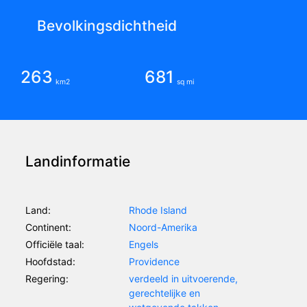
Bevolkingsdichtheid
263
681
km2
sq mi
Landinformatie
Land:
Rhode Island
Continent:
Noord-Amerika
Officiële taal:
Engels
Hoofdstad:
Providence
Regering:
verdeeld in uitvoerende,
gerechtelijke en