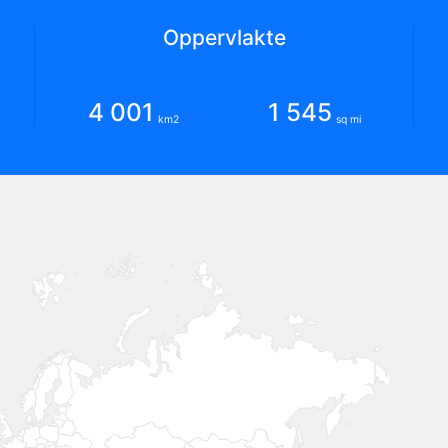
Oppervlakte
4 001
1 545
km2
sq mi