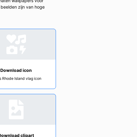
maten wallpapers voor
 beelden zijn van hoge
Download icon
s Rhode Island vlag icon
Download clipart