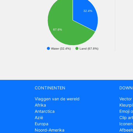
32.4%
67.6%
Water (32.4%)
Land (67.6%)
CONTINENTEN
DOWN
Vlaggen van de wereld
Vector
Afrika
Kleurp
Antarctica
Emoji 
Azië
Clip ar
Europa
Iconen
Noord-Amerika
Afbeel