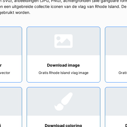
n SVG), afbeeldingen (JPG, PNG), achtergronden (alle gangbare for
en een uitgebreide collectie iconen van de vlag van Rhode Island. De
 gebruikt worden.
r
Download image
 vector
Gratis Rhode Island vlag image
Grati
i
Download coloring