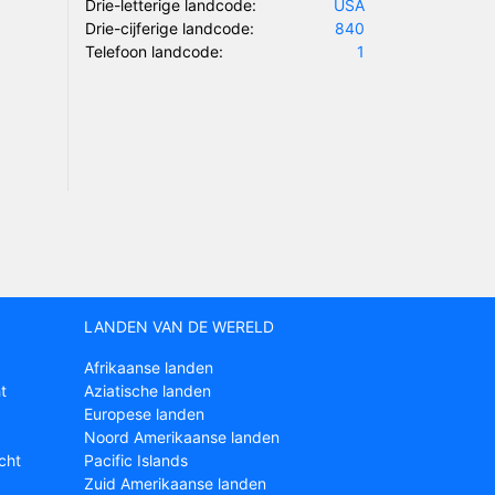
Drie-letterige landcode:
USA
Drie-cijferige landcode:
840
Telefoon landcode:
1
LANDEN VAN DE WERELD
Afrikaanse landen
t
Aziatische landen
Europese landen
Noord Amerikaanse landen
cht
Pacific Islands
Zuid Amerikaanse landen