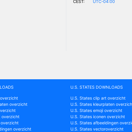
CEST:
UTC-04:00
LOADS
U.S. STATES DOWNLOADS
 overzicht
U.S. States clip art overzicht
laten overzicht
U.S. States kleurplaten overzich
overzicht
U.S. States emoji overzicht
t overzicht
U.S. States iconen overzicht
 overzicht
U.S. States afbeeldingen overzi
dingen overzicht
U.S. States vectoroverzicht