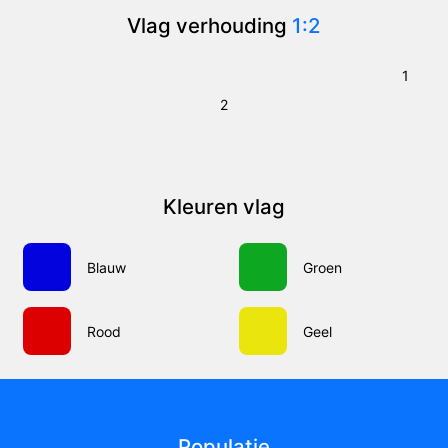
Vlag verhouding
1:2
1
2
Kleuren vlag
Blauw
Groen
Rood
Geel
Populatie