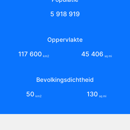
5 918 919
Oppervlakte
117 600
45 406
km2
sq mi
Bevolkingsdichtheid
50
130
km2
sq mi