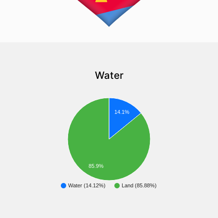
Water
14.1%
85.9%
Water (14.12%)
Land (85.88%)