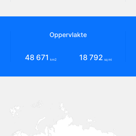
Oppervlakte
48 671
18 792
km2
sq mi