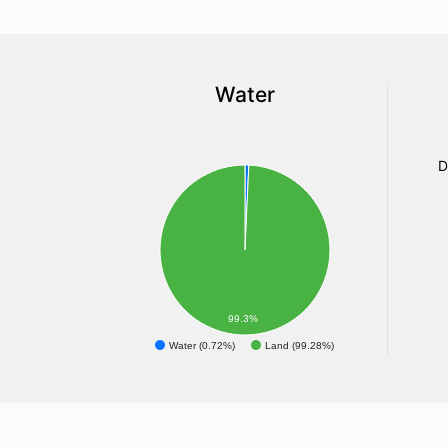
Water
D
99.3%
Water (0.72%)
Land (99.28%)