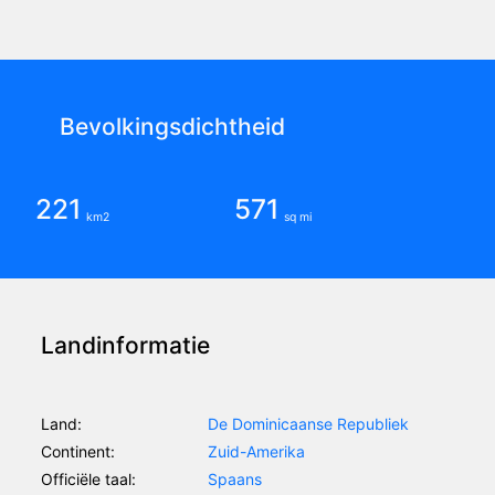
Bevolkingsdichtheid
221
571
km2
sq mi
Landinformatie
Land:
De Dominicaanse Republiek
Continent:
Zuid-Amerika
Officiële taal:
Spaans