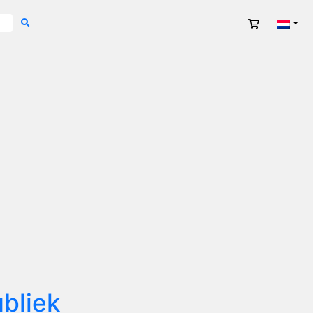
Winkelwag
Nede
bliek