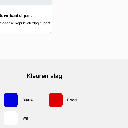
Download clipart
nicaanse Republiek vlag clipart
Kleuren vlag
Blauw
Rood
Wit