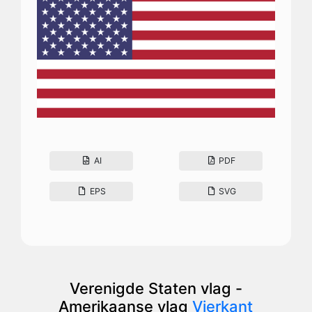
AI
PDF
EPS
SVG
Verenigde Staten vlag -
Amerikaanse vlag
Vierkant