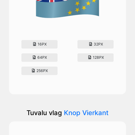
16PX
32PX
64PX
128PX
256PX
Tuvalu vlag
Knop Vierkant