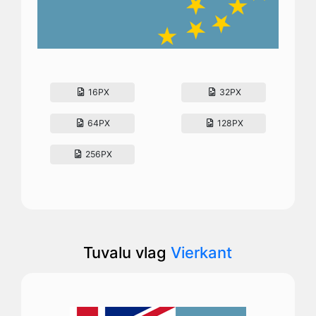
16PX
32PX
64PX
128PX
256PX
Tuvalu vlag
Vierkant