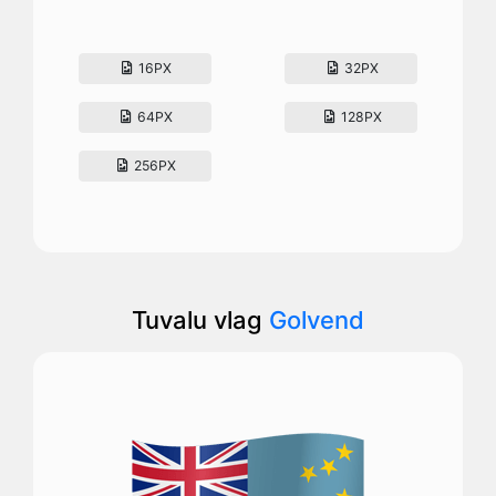
16PX
32PX
64PX
128PX
256PX
Tuvalu vlag
Golvend