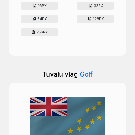
16PX
32PX
64PX
128PX
256PX
Tuvalu vlag
Golf