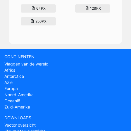
64PX
128PX
256PX
CONTINENTEN
Vlaggen van de wereld
Afrika
Antarctica
Azië
Europa
Noord-Amerika
Oceanië
Zuid-Amerika
DOWNLOADS
Vector overzicht