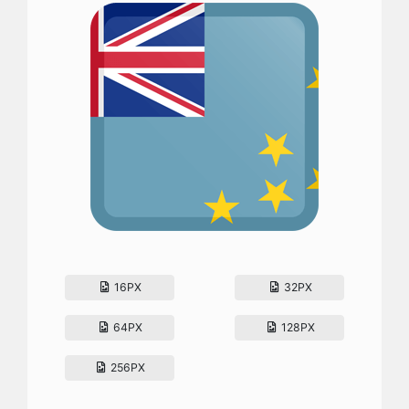
16PX
32PX
64PX
128PX
256PX