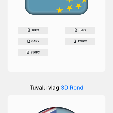
16PX
32PX
64PX
128PX
256PX
Tuvalu vlag
3D Rond