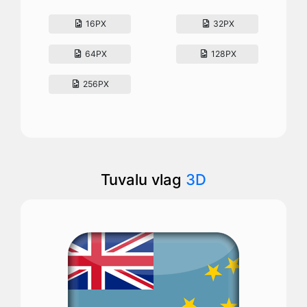
16PX
32PX
64PX
128PX
256PX
Tuvalu vlag
3D