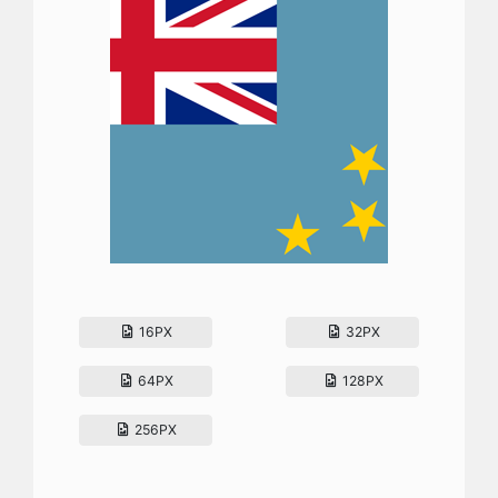
16PX
32PX
64PX
128PX
256PX