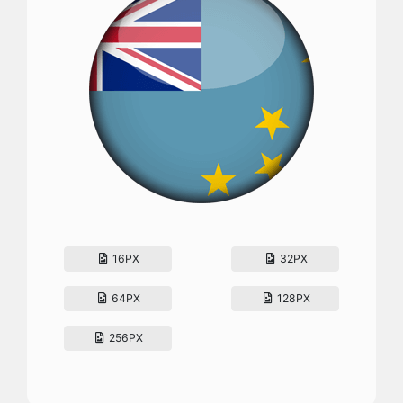
16PX
32PX
64PX
128PX
256PX