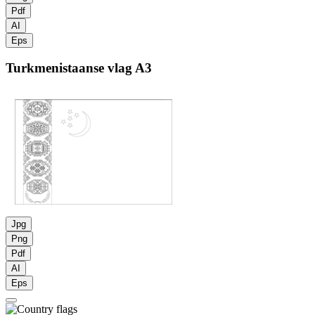
Pdf
AI
Eps
Turkmenistaanse vlag
A3
Jpg
Png
Pdf
AI
Eps