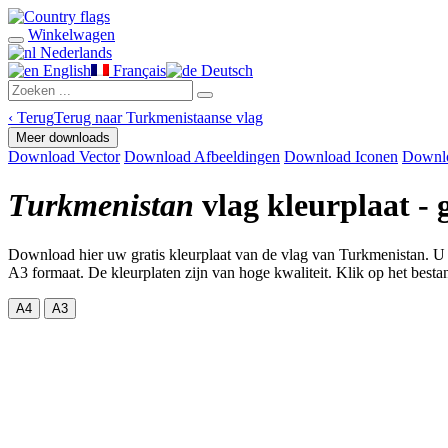
Winkelwagen
Nederlands
English
Français
Deutsch
‹
Terug
Terug naar Turkmenistaanse vlag
Meer downloads
Download Vector
Download Afbeeldingen
Download Iconen
Downl
Turkmenistan
vlag kleurplaat -
Download hier uw gratis kleurplaat van de vlag van Turkmenistan. U 
A3 formaat. De kleurplaten zijn van hoge kwaliteit. Klik op het bestan
A4
A3