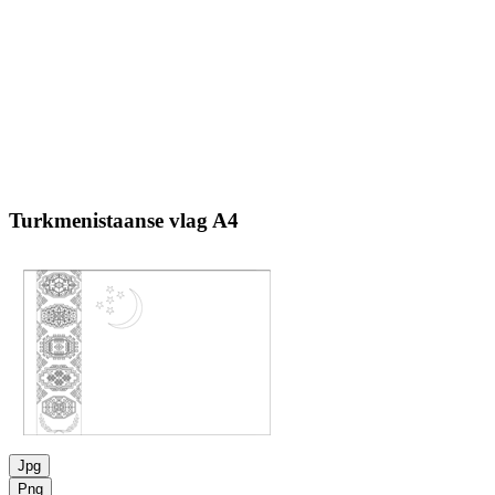
Turkmenistaanse vlag
A4
Jpg
Png