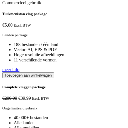
Commercieel gebruik
Turkmenistan vlag package
€
5,00
Excl. BTW
Landen package
188 bestanden / één land
Vector: AI, EPS & PDF
Hoge resolutie afbeeldingen
11 verschilende vormen
meer info
Toevoegen aan winkelwagen
Complete vlaggen package
Oorspronkelijke
Huidige
€
200,00
€
39,99
Excl. BTW
prijs
prijs
was:
is:
Ongelimiteerd gebruik
€200,00.
€39,99.
40.000+ bestanden
Alle landen
Alle modellen