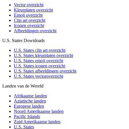
Vector overzicht
Kleurplaten overzicht
Emoji overzicht
Clip art overzicht
Iconen overzicht
Afbeeldingen overzicht
U.S. States Downloads
U.S. States clip art overzicht
U.S. States kleurplaten overzicht
U.S. States emoji overzicht
U.S. States iconen overzicht
U.S. States afbeeldingen overzicht
U.S. States vectoroverzicht
Landen van de Wereld
Afrikaanse landen
Aziatische landen
Europese landen
Noord Amerikaanse landen
Pacific Islands
Zuid Amerikaanse landen
U.S. States