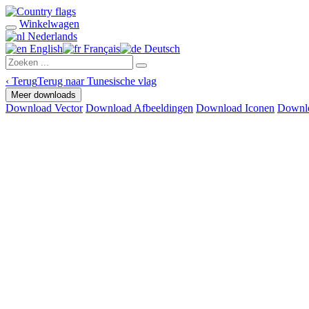
Winkelwagen
Nederlands
English
Français
Deutsch
‹
Terug
Terug naar Tunesische vlag
Meer downloads
Download Vector
Download Afbeeldingen
Download Iconen
Downlo