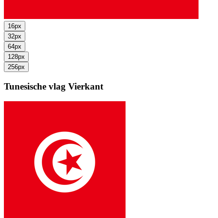
16px
32px
64px
128px
256px
Tunesische vlag
Vierkant