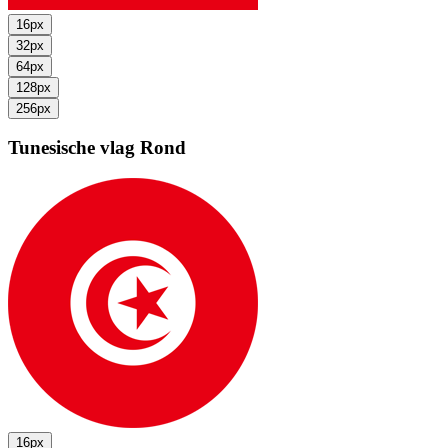
16px
32px
64px
128px
256px
Tunesische vlag
Rond
16px