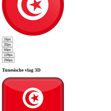
16px
32px
64px
128px
256px
Tunesische vlag
3D