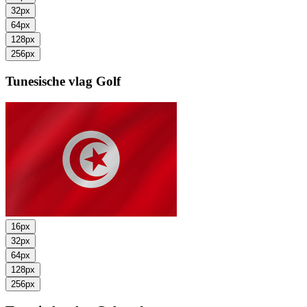
32px
64px
128px
256px
Tunesische vlag
Golf
16px
32px
64px
128px
256px