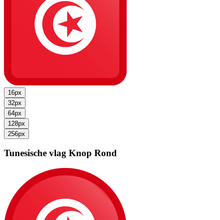
16px
32px
64px
128px
256px
Tunesische vlag
Knop Rond