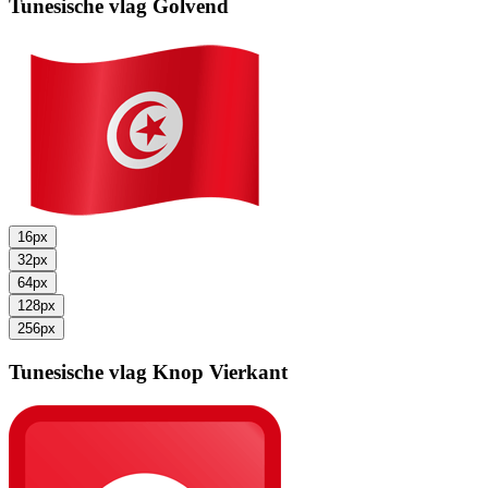
Tunesische vlag
Golvend
16px
32px
64px
128px
256px
Tunesische vlag
Knop Vierkant