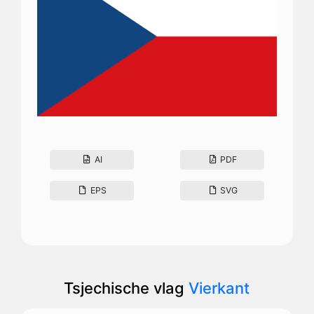
AI
PDF
EPS
SVG
Tsjechische vlag
Vierkant