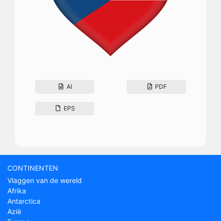
AI
PDF
EPS
CONTINENTEN
Vlaggen van de wereld
Afrika
Antarctica
Azië