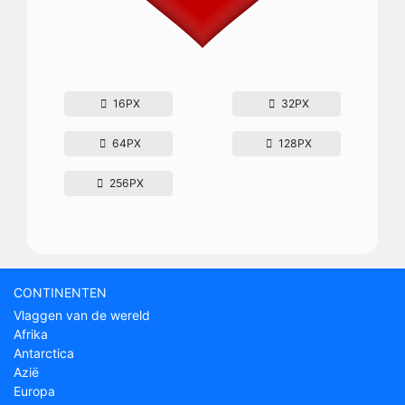
16PX
32PX
64PX
128PX
256PX
CONTINENTEN
Vlaggen van de wereld
Afrika
Antarctica
Azië
Europa