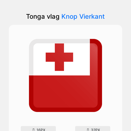
Tonga vlag
Knop Vierkant
16PX
32PX