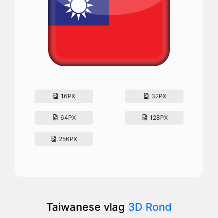
16PX
32PX
64PX
128PX
256PX
Taiwanese vlag
3D Rond