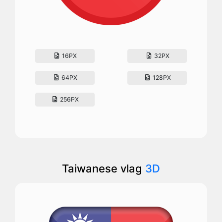
16PX
32PX
64PX
128PX
256PX
Taiwanese vlag
3D