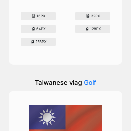
16PX
32PX
64PX
128PX
256PX
Taiwanese vlag
Golf