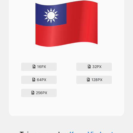
16PX
32PX
64PX
128PX
256PX