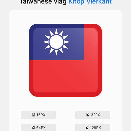
Taiwanese vlag
Knop Vierkant
16PX
32PX
64PX
128PX