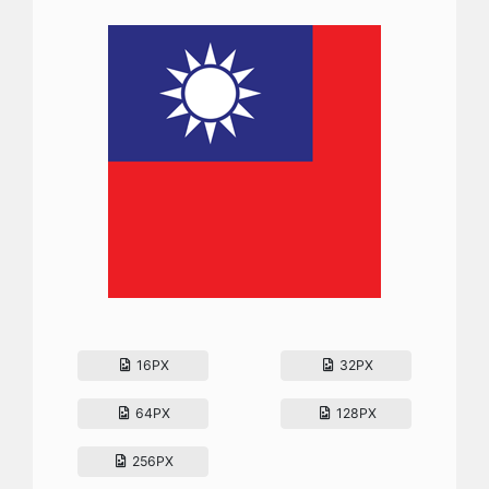
16PX
32PX
64PX
128PX
256PX