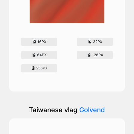
16PX
32PX
64PX
128PX
256PX
Taiwanese vlag
Golvend