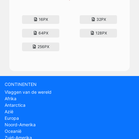
16PX
32PX
64PX
128PX
256PX
CONTINENTEN
Vlaggen van de wereld
Afrika
Antarctica
Azië
Europa
Noord-Amerika
Oceanië
Zuid-Amerika