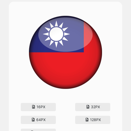
16PX
32PX
64PX
128PX