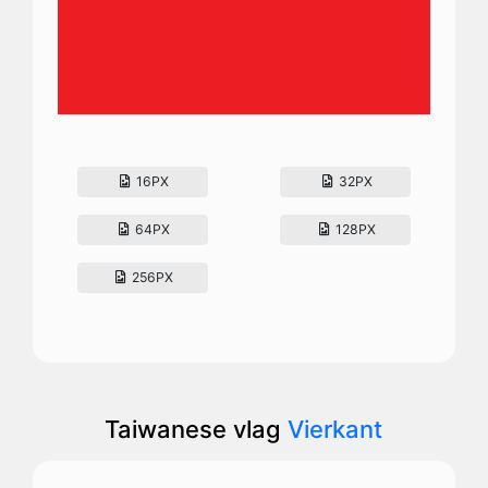
16PX
32PX
64PX
128PX
256PX
Taiwanese vlag
Vierkant