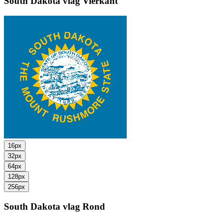
South Dakota vlag
Vierkant
16px
32px
64px
128px
256px
South Dakota vlag
Rond