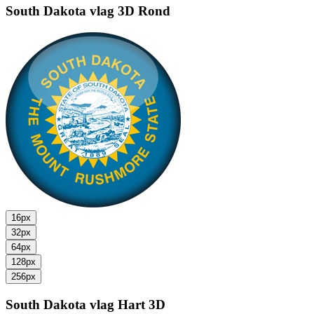
South Dakota vlag
3D Rond
16px
32px
64px
128px
256px
South Dakota vlag
Hart 3D