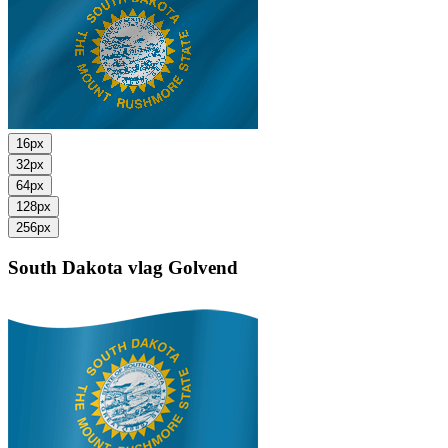
16px
32px
64px
128px
256px
South Dakota vlag
Golvend