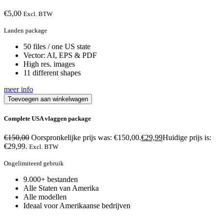
€
5,00
Excl. BTW
Landen package
50 files / one US state
Vector: AI, EPS & PDF
High res. images
11 different shapes
meer info
Toevoegen aan winkelwagen
Complete USA vlaggen package
€
150,00
Oorspronkelijke prijs was: €150,00.
€
29,99
Huidige prijs is:
€29,99.
Excl. BTW
Ongelimiteerd gebruik
9.000+ bestanden
Alle Staten van Amerika
Alle modellen
Ideaal voor Amerikaanse bedrijven