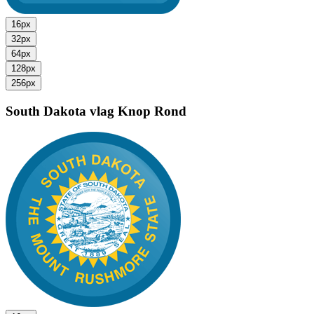
16px
32px
64px
128px
256px
South Dakota vlag
Knop Rond