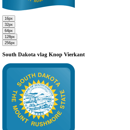
16px
32px
64px
128px
256px
South Dakota vlag
Knop Vierkant