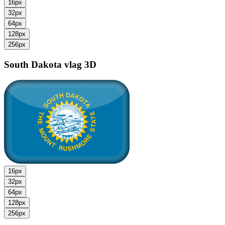
16px
32px
64px
128px
256px
South Dakota vlag
3D
16px
32px
64px
128px
256px