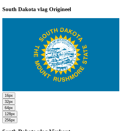
South Dakota vlag
Origineel
16px
32px
64px
128px
256px