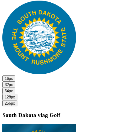
16px
32px
64px
128px
256px
South Dakota vlag
Golf