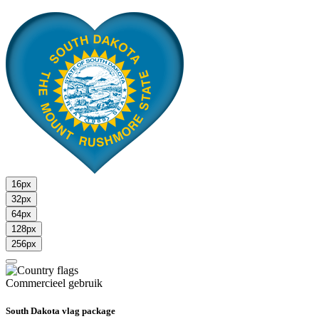
16px
32px
64px
128px
256px
Commercieel gebruik
South Dakota vlag package