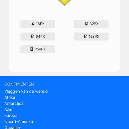
16PX
32PX
64PX
128PX
256PX
CONTINENTEN
Vlaggen van de wereld
Afrika
Antarctica
Azië
Europa
Noord-Amerika
Oceanië