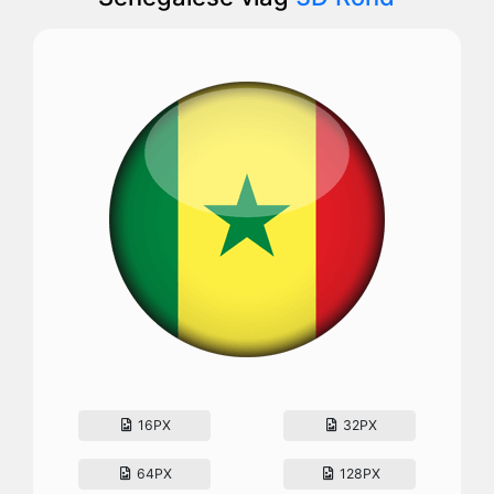
16PX
32PX
64PX
128PX