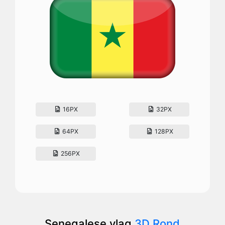
16PX
32PX
64PX
128PX
256PX
Senegalese vlag
3D Rond