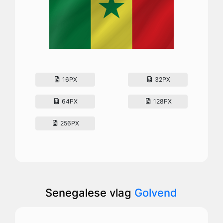
16PX
32PX
64PX
128PX
256PX
Senegalese vlag
Golvend