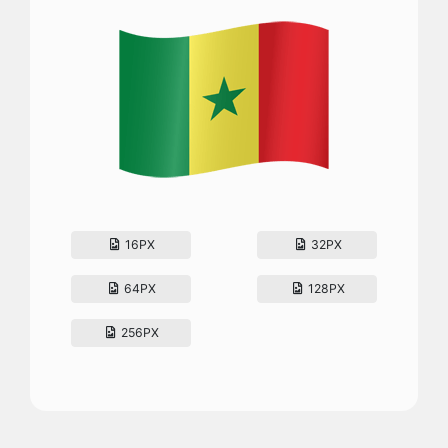
16PX
32PX
64PX
128PX
256PX