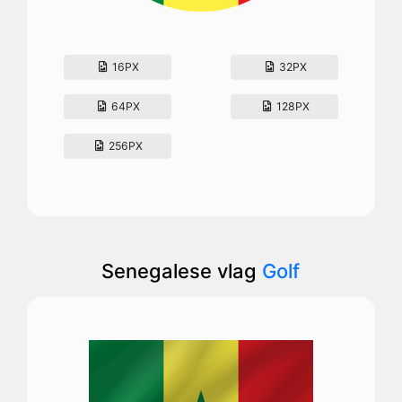
16PX
32PX
64PX
128PX
256PX
Senegalese vlag
Golf