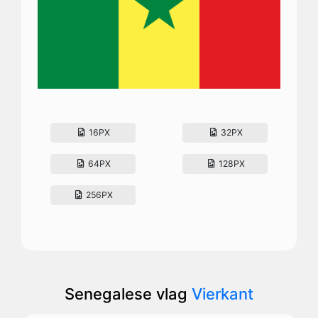
16PX
32PX
64PX
128PX
256PX
Senegalese vlag
Vierkant