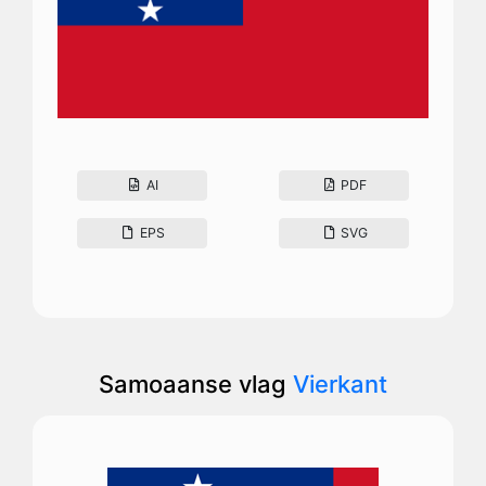
AI
PDF
EPS
SVG
Samoaanse vlag
Vierkant