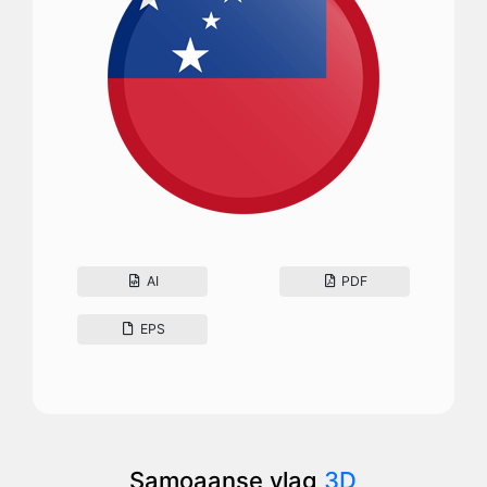
AI
PDF
EPS
Samoaanse vlag
3D