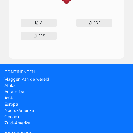
AI
PDF
EPS
CONTINENTEN
Vlaggen van de wereld
Afrika
Antarctica
Azië
Europa
Noord-Amerika
Oceanië
Zuid-Amerika