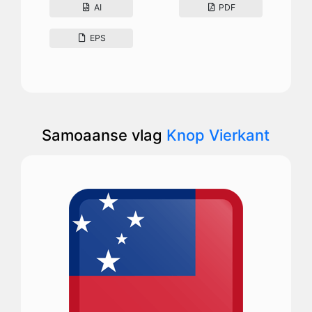
AI
PDF
EPS
Samoaanse vlag
Knop Vierkant