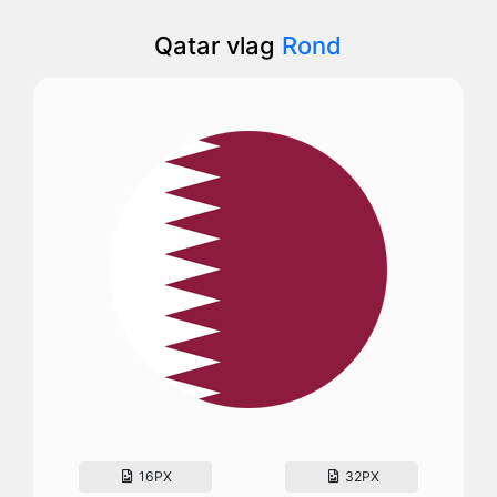
Qatar vlag
Rond
16PX
32PX