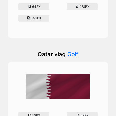
64PX
128PX
256PX
Qatar vlag
Golf
16PX
32PX