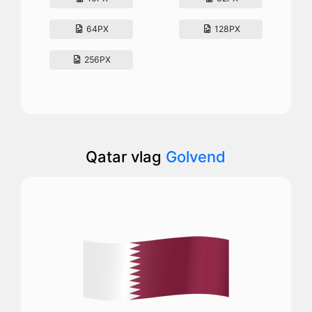
64PX
128PX
256PX
Qatar vlag
Golvend