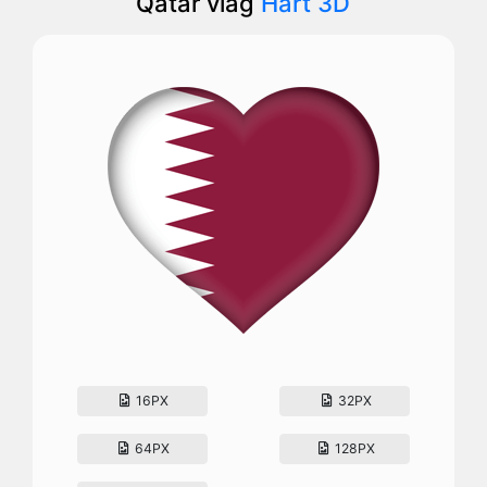
Qatar vlag
Hart 3D
16PX
32PX
64PX
128PX