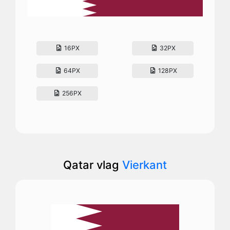
16PX
32PX
64PX
128PX
256PX
Qatar vlag
Vierkant