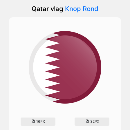
Qatar vlag
Knop Rond
16PX
32PX