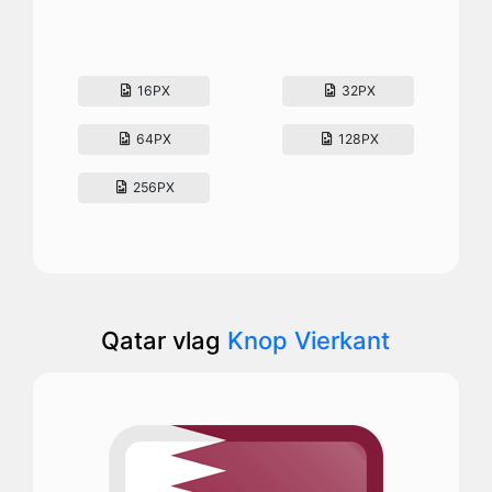
16PX
32PX
64PX
128PX
256PX
Qatar vlag
Knop Vierkant