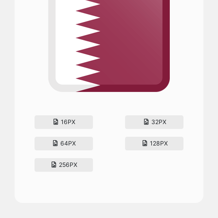
16PX
32PX
64PX
128PX
256PX