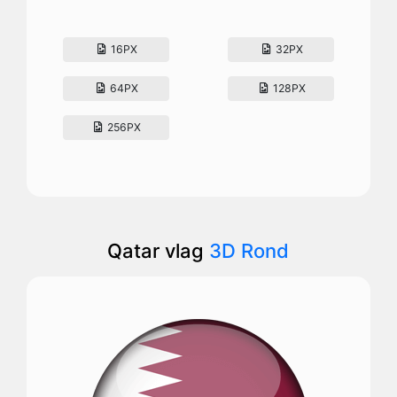
16PX
32PX
64PX
128PX
256PX
Qatar vlag
3D Rond