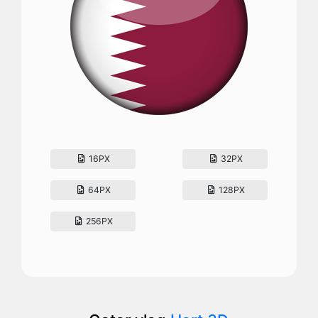
16PX
32PX
64PX
128PX
256PX