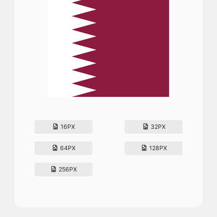
16PX
32PX
64PX
128PX
256PX